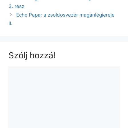
b
3. rész
o
Echo Papa: a zsoldosvezér magánlégiereje
o
II.
k
Szólj hozzá!
Hozzászólás