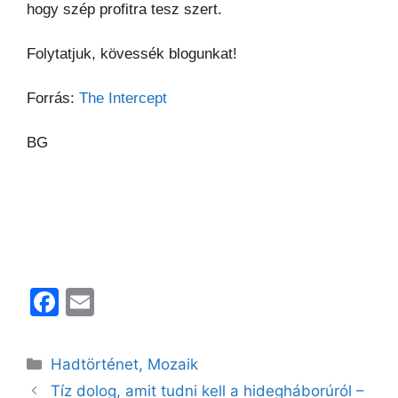
hogy szép profitra tesz szert.
Folytatjuk, kövessék blogunkat!
Forrás:
The Intercept
BG
F
E
a
m
c
ai
Kategória
Hadtörténet
,
Mozaik
e
l
Tíz dolog, amit tudni kell a hidegháborúról –