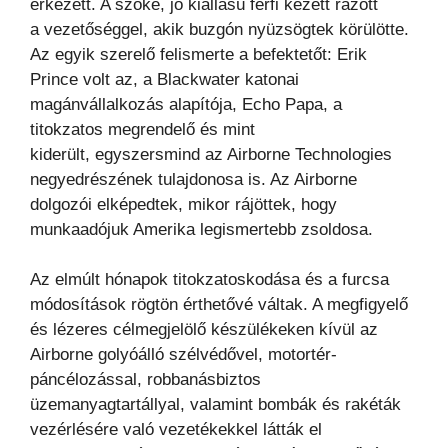
érkezett. A szőke, jó kiállású férfi kezett rázott
a
vezetőséggel, akik buzgón nyüzsögtek körülötte.
Az egyik szerelő felismerte a befektetőt: Erik
Prince volt az,
a Blackwater katonai
magánvállalkozás alapítója, Echo Papa, a
titokzatos megrendelő és mint
kiderült,
egyszersmind az Airborne Technologies
negyedrészének tulajdonosa is. Az Airborne
dolgozói elképedtek,
mikor rájöttek, hogy
munkaadójuk Amerika legismertebb zsoldosa.
Az elmúlt hónapok titokzatoskodása és a furcsa
módosítások rögtön érthetővé váltak. A megfigyelő
és
lézeres célmegjelölő készülékeken kívül az
Airborne golyóálló szélvédővel, motortér-
páncélozással,
robbanásbiztos
üzemanyagtartállyal, valamint bombák és rakéták
vezérlésére való vezetékekkel látták el