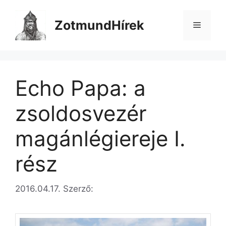
Kilépés
a
ZotmundHírek
Menü
tartalomba
Echo Papa: a
zsoldosvezér
magánlégiereje I.
rész
2016.04.17.
Szerző: