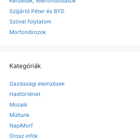
Kérdések, ellentmondások
Szijjártó Péter és BYD
Szóval folytatom
Morfondírozok
Kategóriák
Gazdasági elemzések
Hadtörténet
Mozaik
Múltunk
NapiMorf
Orosz infók