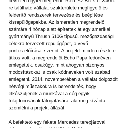
névtelen ügyfél
megrendelésén. Az Bécstől 30km-
re található vállalat szakterülete megfigyelő és
felderítő rendszerek
tervezése és beépítése
kisrepülőgépekbe. Az ismeretlen megrendelő
számára 4 hónap alatt építettek át egy
amerikai
gyártmányú Thrush 510G típusú, mezőgazdasági
célokra tervezett repülőgépet, a vevő
pontos
előírásai szerint. A projekt minden részlete
titkos volt, a megrendelőt Echo Papa fedőnéven
emlegették,
csakúgy, mint ahogyan bizonyos
módosításokat is csak kódneveken volt szabad
emlegetni. 2014.
novemberében a vállalat dolgozóit
hétvégi műszakokra is berendelték, hogy
elkészüljenek a munkával a cég
egyik
tulajdonosának látogatására, aki meg kívánta
szemlélni a projekt állását.
A befektető egy fekete Mercedes terepjáróval