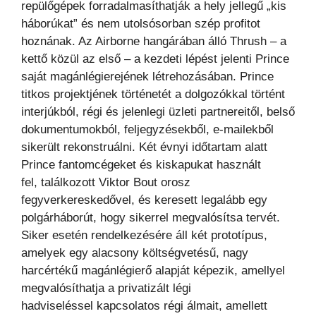
repülőgépek forradalmasíthatják a hely jellegű „kis
háborúkat” és nem
utolsósorban szép profitot
hoznának. Az Airborne hangárában álló Thrush – a
kettő közül az első – a kezdeti
lépést jelenti Prince
saját magánlégierejének létrehozásában. Prince
titkos projektjének történetét a
dolgozókkal történt
interjúkból, régi és jelenlegi üzleti partnereitől, belső
dokumentumokból, feljegyzésekből,
e-mailekből
sikerült rekonstruálni. Két évnyi időtartam alatt
Prince fantomcégeket és kiskapukat használt
fel,
találkozott Viktor Bout orosz
fegyverkereskedővel, és keresett legalább egy
polgárháborút, hogy sikerrel
megvalósítsa tervét.
Siker esetén rendelkezésére áll két prototípus,
amelyek egy alacsony költségvetésű,
nagy
harcértékű magánlégierő alapját képezik, amellyel
megvalósíthatja a privatizált légi
hadviseléssel
kapcsolatos régi álmait, amellett