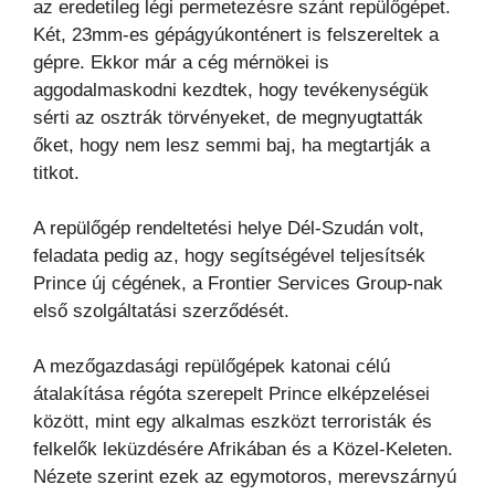
az
eredetileg légi permetezésre szánt repülőgépet.
Két, 23mm-es gépágyúkonténert is felszereltek a
gépre.
Ekkor már a cég mérnökei is
aggodalmaskodni kezdtek, hogy tevékenységük
sérti az osztrák törvényeket,
de megnyugtatták
őket, hogy nem lesz semmi baj, ha megtartják a
titkot.
A repülőgép rendeltetési helye Dél-Szudán volt,
feladata pedig az, hogy segítségével teljesítsék
Prince új
cégének, a Frontier Services Group-nak
első szolgáltatási szerződését.
A mezőgazdasági repülőgépek katonai célú
átalakítása régóta szerepelt Prince elképzelései
között, mint egy
alkalmas eszközt terroristák és
felkelők leküzdésére Afrikában és a Közel-Keleten.
Nézete szerint ezek az
egymotoros, merevszárnyú