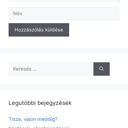
Név
A
l
t
e
Keresés:
r
n
a
t
i
Legutóbbi bejegyzések
v
e
Tisza, vajon meddig?
: