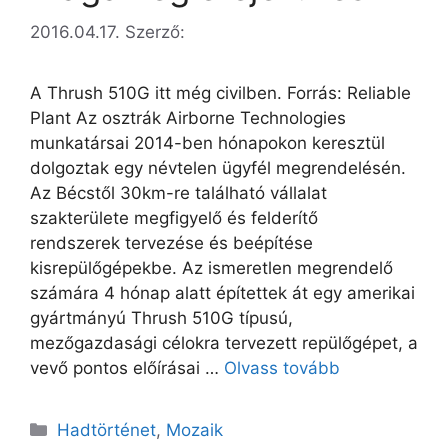
2016.04.17.
Szerző:
A Thrush 510G itt még civilben. Forrás: Reliable
Plant Az osztrák Airborne Technologies
munkatársai 2014-ben hónapokon keresztül
dolgoztak egy névtelen ügyfél megrendelésén.
Az Bécstől 30km-re található vállalat
szakterülete megfigyelő és felderítő
rendszerek tervezése és beépítése
kisrepülőgépekbe. Az ismeretlen megrendelő
számára 4 hónap alatt építettek át egy amerikai
gyártmányú Thrush 510G típusú,
mezőgazdasági célokra tervezett repülőgépet, a
vevő pontos előírásai …
Olvass tovább
Kategória
Hadtörténet
,
Mozaik