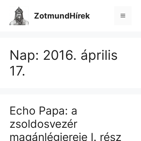
Kilépés
a
ZotmundHírek
Menü
tartalomba
Nap:
2016. április
17.
Echo Papa: a
zsoldosvezér
magánlégiereje I. rész