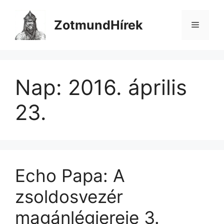
Kilépés
a
ZotmundHírek
Menü
tartalomba
Nap:
2016. április
23.
Echo Papa: A
zsoldosvezér
magánlégiereje 3.