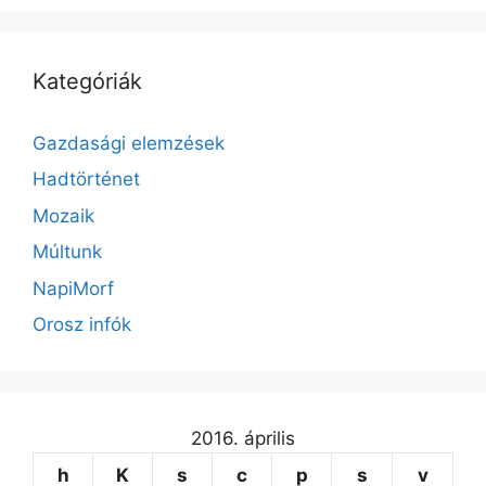
Kategóriák
Gazdasági elemzések
Hadtörténet
Mozaik
Múltunk
NapiMorf
Orosz infók
2016. április
h
K
s
c
p
s
v