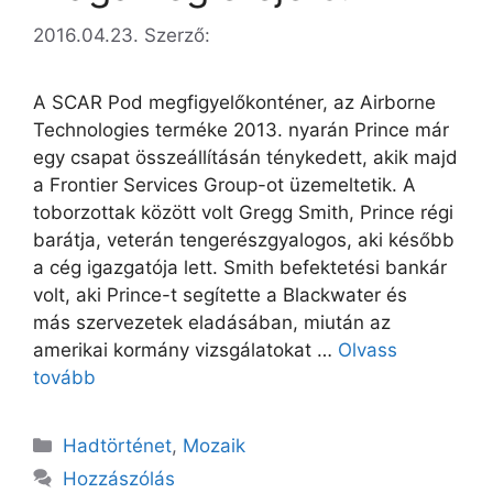
2016.04.23.
Szerző:
A SCAR Pod megfigyelőkonténer, az Airborne
Technologies terméke 2013. nyarán Prince már
egy csapat összeállításán ténykedett, akik majd
a Frontier Services Group-ot üzemeltetik. A
toborzottak között volt Gregg Smith, Prince régi
barátja, veterán tengerészgyalogos, aki később
a cég igazgatója lett. Smith befektetési bankár
volt, aki Prince-t segítette a Blackwater és
más szervezetek eladásában, miután az
amerikai kormány vizsgálatokat …
Olvass
tovább
Kategória
Hadtörténet
,
Mozaik
Hozzászólás