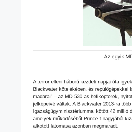
Az egyik M
A terror elleni háború kezdeti napjai óta igyek
Blackwater
kötelékében, és repülőgépekkel l
madarai” – az
MD-530-as helikopterek, nyito
jelképeivé váltak. A
Blackwater 2013-ra több
Igazságügyminisztériummal kötött 42 millió
d
amelyek működéséből Prince-t nagyjából kiz
alkotott látomása azonban megmaradt.