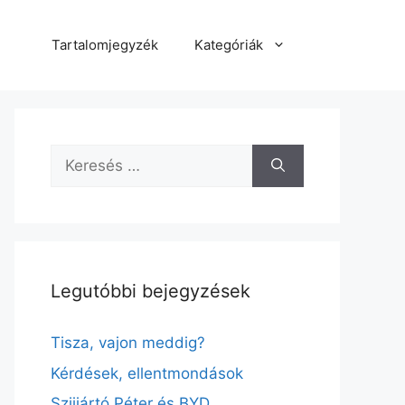
Tartalomjegyzék
Kategóriák
Keresés:
Legutóbbi bejegyzések
Tisza, vajon meddig?
Kérdések, ellentmondások
Szijjártó Péter és BYD