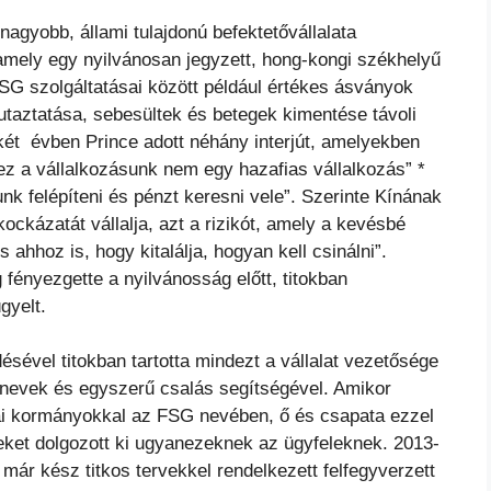
nagyobb, állami tulajdonú befektetővállalata
 amely egy nyilvánosan jegyzett, hong-kongi székhelyű
FSG szolgáltatásai között például értékes ásványok
utaztatása, sebesültek és betegek kimentése távoli
 két
évben Prince adott néhány interjút, amelyekben
„ez a
vállalkozásunk nem egy hazafias vállalkozás” *
nk felépíteni és
pénzt keresni vele”. Szerinte Kínának
ockázatát vállalja, azt a
rizikót, amely a kevésbé
s ahhoz is, hogy kitalálja, hogyan kell
csinálni”.
fényezgette a nyilvánosság előtt, titokban
ügyelt.
ésével titokban tartotta mindezt a vállalat vezetősége
álnevek és egyszerű csalás segítségével. Amikor
kai kormányokkal az FSG nevében, ő és csapata ezzel
ket dolgozott ki ugyanezeknek az ügyfeleknek. 2013-
ár kész titkos tervekkel rendelkezett felfegyverzett