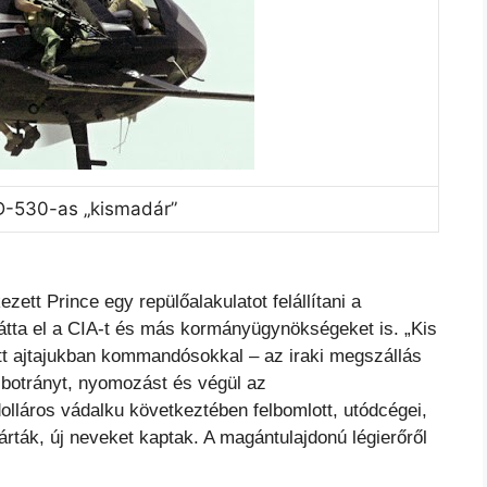
D-530-as „kismadár”
ezett Prince egy repülőalakulatot felállítani a
átta el a CIA-t és más kormányügynökségeket is. „Kis
tt ajtajukban kommandósokkal – az iraki megszállás
 botrányt, nyomozást és végül az
olláros vádalku következtében felbomlott, utódcégei,
árták, új
neveket kaptak. A magántulajdonú légierőről