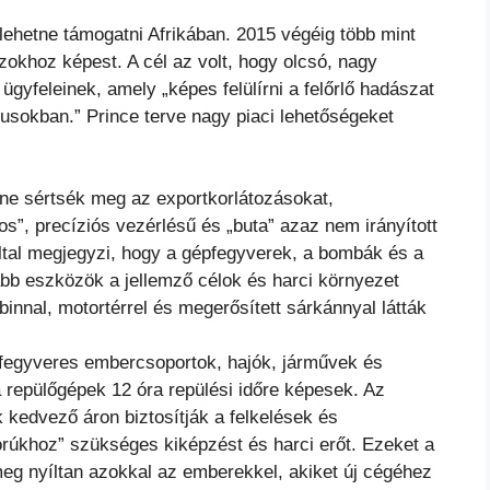
l
 lehetne támogatni Afrikában. 2015 végéig több mint
jzokhoz képest. A cél az volt, hogy olcsó, nagy
 ügyfeleinek, amely „képes felülírni a felőrlő hadászat
tusokban.” Prince terve nagy piaci lehetőségeket
 ne sértsék meg az exportkorlátozásokat,
s”, precíziós vezérlésű és „buta” azaz nem irányított
ltal megjegyzi, hogy a gépfegyverek, a bombák és a
bb eszközök a jellemző célok és harci környezet
binnal, motortérrel és megerősített sárkánnyal látták
 fegyveres embercsoportok, hajók, járművek és
a repülőgépek 12 óra repülési időre képesek. Az
 kedvező áron biztosítják a felkelések és
rúkhoz” szükséges kiképzést és harci erőt. Ezeket a
eg nyíltan azokkal az emberekkel, akiket új cégéhez