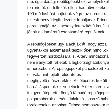
mezőgazdasági repülőgépekhez, amelyekke
terroristák és felkelők elleni hadműveleteket
100
módosítást hajtottak végre az eredeti ra
teljesítményű
légifedezetet kínáljanak Prince
paradigmáját az
alacsony intenzitású konflik
jósolt a kisméretű csapásmérő
repülőknek.
A repülőgépeket úgy alakítják át, hogy azzal
ugyanakkor
alkalmassá teszik őket mind „oko
fegyverzet
hordozására is. A terv mindazoná
nem irányított rakéták
a legköltséghatékonya
ismeretében. A repülőgépeket
páncélozott ka
el, valamint fejlett felderítő és
megfigyelő műszerekkel. A célpontok között
harcálláspontok szerepelnek. A terv szerint 
imigyen átépített könnyű támadó repülőgépek
polgárháborúk esetén kialakuló „hosszú hábo
törekvéseket azonban Prince nem osztotta m