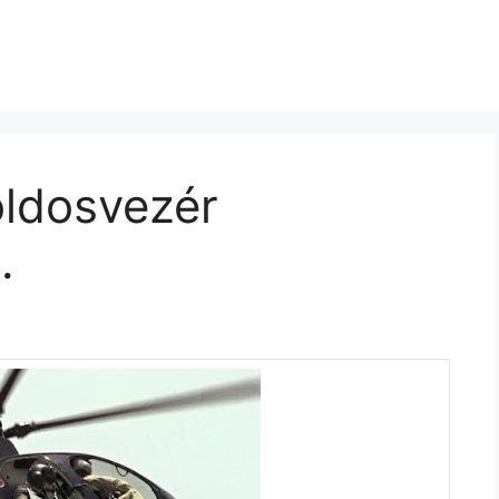
oldosvezér
.