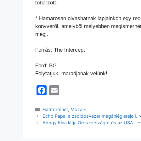
toborzott.
* Hamarosan olvashatnak lapjainkon egy rece
könyvéről,
amelyből mélyebben megismerhetők
megj.
Forrás: The Intercept
Ford: BG
Folytatjuk, maradjanak velünk!
F
E
a
m
c
ai
Kategória
Hadtörténet
,
Mozaik
Echo Papa: a zsoldosvezér magánlégiereje I. 
e
l
Ahogy Kína látja Oroszországot és az USA-t – 
b
o