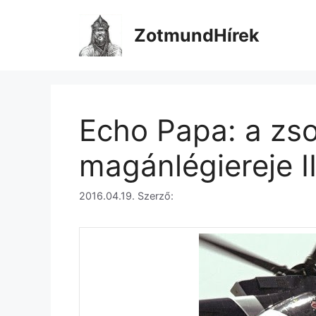
Kilépés
a
ZotmundHírek
tartalomba
Echo Papa: a zs
magánlégiereje II
2016.04.19.
Szerző: