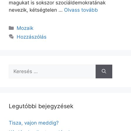
magukat is sokszor szociáldemokratának
nevezik, kétségtelen …
Olvass tovább
Kategória
Mozaik
Hozzászólás
Keresés:
Legutóbbi bejegyzések
Tisza, vajon meddig?