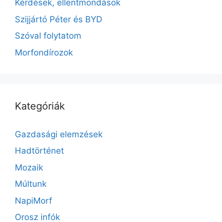
Kérdések, ellentmondások
Szijjártó Péter és BYD
Szóval folytatom
Morfondírozok
Kategóriák
Gazdasági elemzések
Hadtörténet
Mozaik
Múltunk
NapiMorf
Orosz infók