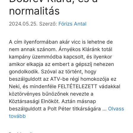
normalitás
2024.05.25.
Szerző:
Fórizs Antal
A cím ilyenformában akár vicc is lehetne de
nem annak szánom. Árnyékos Kláránk totál
kampány üzemmódba kapcsolt, és ilyenkor
amikor elkapja az embert a gépszíj nehezen
gondolkodik. Szóval az történt, hogy
beszálguldott az ATV-be régi homokozója ez
Neki, és mindenféle FELTÉTELEZETT vádakkal
köztörvényes bűnözőnek nevezte a
Köztársasági Elnököt. Aztán másnap
beszálguldott a Polt Péter titkárságára …
Olvass
tovább