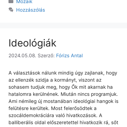
Kategória
Mozaik
Hozzászólás
Ideológiák
2024.05.08.
Szerző:
Fórizs Antal
A választások nálunk mindig úgy zajlanak, hogy
az ellenzék szidja a kormányt, viszont az
sohasem tudjuk meg, hogy Ők mit akarnak ha
hatalomra kerülnének. Miután nincs programjuk.
Ami némileg új mostanában ideológiai hangok is
felütésre kerültek. Most felerősödtek a
szocáldemokráciára való hivatkozások. A
balliberális oldal előszeretettel hivatkozik rá, sőt