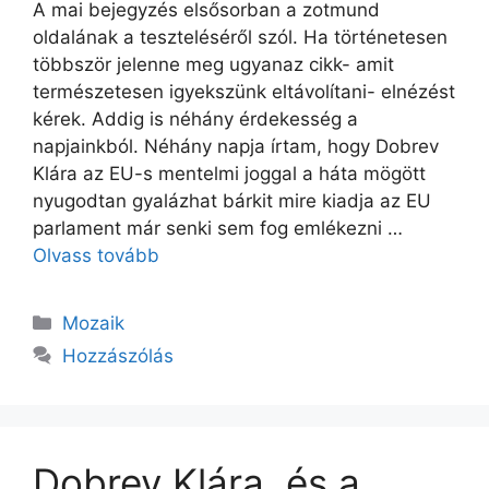
A mai bejegyzés elsősorban a zotmund
oldalának a teszteléséről szól. Ha történetesen
többször jelenne meg ugyanaz cikk- amit
természetesen igyekszünk eltávolítani- elnézést
kérek. Addig is néhány érdekesség a
napjainkból. Néhány napja írtam, hogy Dobrev
Klára az EU-s mentelmi joggal a háta mögött
nyugodtan gyalázhat bárkit mire kiadja az EU
parlament már senki sem fog emlékezni …
Olvass tovább
Kategória
Mozaik
Hozzászólás
Dobrev Klára, és a