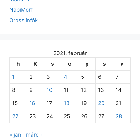
NapiMorf
Orosz infók
2021. február
h
K
s
c
p
s
v
1
2
3
4
5
6
7
8
9
10
11
12
13
14
15
16
17
18
19
20
21
22
23
24
25
26
27
28
« jan
márc »