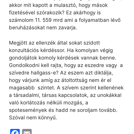
akkor mit kapott a mulasztó, hogy mások
fizetésével szórakozik? Ez akárhogy is
számolom 11. 559 mrd ami a folyamatban lévő
beruházásokat nem zavarja.
Megjött az ellenzék által sokat szidott
konzultációs kérdéssor. Ha komolyan végig
gondoljátok komoly kérdések vannak benne.
Gondolkodni kell rajta, hogy az eszedre vagy a
szívedre hallgass-e? Az eszem azt diktálja,
hogy várjunk amíg az átoltottság nem ér el
magasabb szintet. A szívem szerint kellenének
a társadalmi, társas kapcsolatok, az unokákkal
való korlátozás nélküli mozgás, a
spotesemények és hadd ne soroljam tovább.
Szóval nem könnyű.
F
E