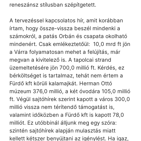
reneszánsz stílusban szépítgetett.
A tervezéssel kapcsolatos hír, amit korábban
írtam, hogy össze-vissza beszél mindenki a
számokról, a patás Orbán és csapata okolható
mindenért. Csak emlékeztetőül: 10,0 mrd ft jön
a Várra folyamatosan mehet a felújítás, már
megvan a kivitelező is. A tapolcai strand
üzemeltetésére jön 700,0 millió ft. Kérdés, ez
bérköltséget is tartalmaz, tehát nem értem a
Fürdő kft körüli kalamajkát. Herman Ottó
múzeum 376,0 millió, a két óvodára 105,0 millió
ft. Végül sajtóhírek szerint kapott a város 300,0
millió vissza nem térítendő támogatást is,
valamint időközben a Fürdő kft is kapott 78,0
milliót. Ez utóbbinál álljunk meg egy szóra:
szintén sajtóhírek alapján mulasztás miatt
kellett kétszer benyújtani az igénylést. Ha igaz,