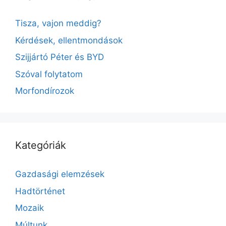
v
e
Tisza, vajon meddig?
:
Kérdések, ellentmondások
Szijjártó Péter és BYD
Szóval folytatom
Morfondírozok
Kategóriák
Gazdasági elemzések
Hadtörténet
Mozaik
Múltunk