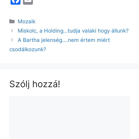
a
m
c
ai
Kategória
Mozaik
e
l
Miskolc, a Holding…tudja valaki hogy állunk?
b
A Bartha jelenség….nem értem miért
o
csodálkozunk?
o
k
Szólj hozzá!
Hozzászólás