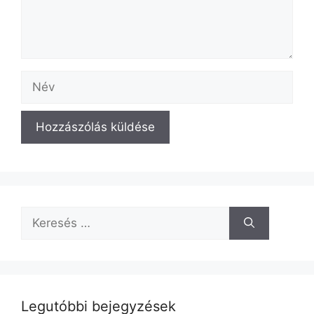
Név
A
l
t
e
Keresés:
r
n
a
t
i
Legutóbbi bejegyzések