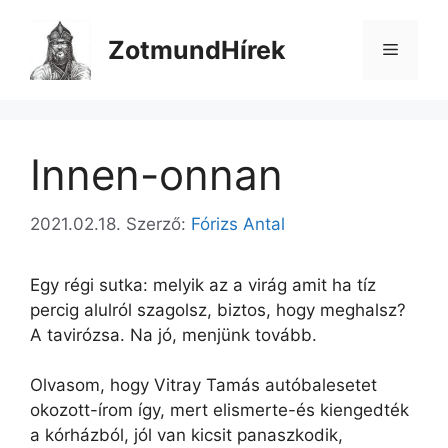
Kilépés
a
ZotmundHírek
Menü
tartalomba
Innen-onnan
2021.02.18.
Szerző:
Fórizs Antal
Egy régi sutka: melyik az a virág amit ha tíz
percig alulról szagolsz, biztos, hogy meghalsz?
A tavirózsa. Na jó, menjünk tovább.
Olvasom, hogy Vitray Tamás autóbalesetet
okozott-írom így, mert elismerte-és kiengedték
a kórházból, jól van kicsit panaszkodik,