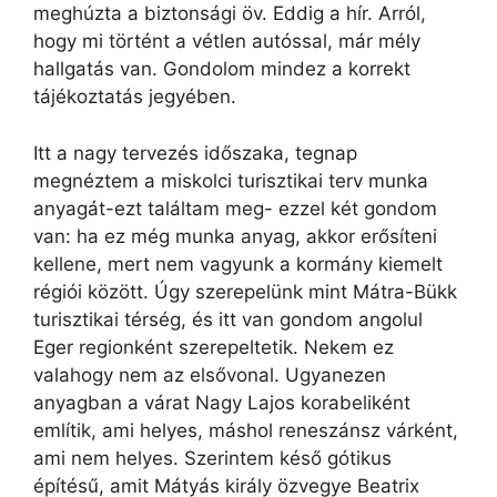
meghúzta a biztonsági öv. Eddig a hír. Arról,
hogy mi történt a vétlen autóssal, már mély
hallgatás van. Gondolom mindez a korrekt
tájékoztatás jegyében.
Itt a nagy tervezés időszaka, tegnap
megnéztem a miskolci turisztikai terv munka
anyagát-ezt találtam meg- ezzel két gondom
van: ha ez még munka anyag, akkor erősíteni
kellene, mert nem vagyunk a kormány kiemelt
régiói között. Úgy szerepelünk mint Mátra-Bükk
turisztikai térség, és itt van gondom angolul
Eger regionként szerepeltetik. Nekem ez
valahogy nem az elsővonal. Ugyanezen
anyagban a várat Nagy Lajos korabeliként
említik, ami helyes, máshol reneszánsz várként,
ami nem helyes. Szerintem késő gótikus
építésű, amit Mátyás király özvegye Beatrix