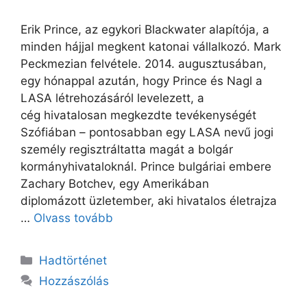
Erik Prince, az egykori Blackwater alapítója, a
minden hájjal megkent katonai vállalkozó. Mark
Peckmezian felvétele. 2014. augusztusában,
egy hónappal azután, hogy Prince és Nagl a
LASA létrehozásáról levelezett, a
cég hivatalosan megkezdte tevékenységét
Szófiában – pontosabban egy LASA nevű jogi
személy regisztráltatta magát a bolgár
kormányhivataloknál. Prince bulgáriai embere
Zachary Botchev, egy Amerikában
diplomázott üzletember, aki hivatalos életrajza
…
Olvass tovább
Kategória
Hadtörténet
Hozzászólás