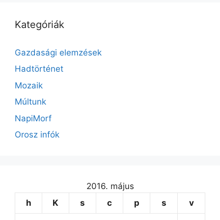
Kategóriák
Gazdasági elemzések
Hadtörténet
Mozaik
Múltunk
NapiMorf
Orosz infók
2016. május
h
K
s
c
p
s
v