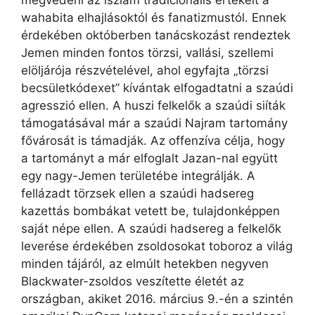
wahabita elhajlásoktól és fanatizmustól. Ennek
érdekében októberben tanácskozást rendeztek
Jemen minden fontos törzsi, vallási, szellemi
elöljárója részvételével, ahol egyfajta „törzsi
becsületkódexet” kívántak elfogadtatni a szaúdi
agresszió ellen. A huszi felkelők a szaúdi siíták
támogatásával már a szaúdi Najram tartomány
fővárosát is támadják. Az offenzíva célja, hogy
a tartományt a már elfoglalt Jazan-nal együtt
egy nagy-Jemen területébe integrálják. A
fellázadt törzsek ellen a szaúdi hadsereg
kazettás bombákat vetett be, tulajdonképpen
saját népe ellen. A szaúdi hadsereg a felkelők
leverése érdekében zsoldosokat toboroz a világ
minden tájáról, az elmúlt hetekben negyven
Blackwater-zsoldos veszítette életét az
országban, akiket 2016. március 9.-én a szintén