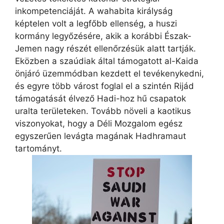
inkompetenciáját. A wahabita királyság
képtelen volt a legfőbb ellenség, a huszi
kormány legyőzésére, akik a korábbi Észak-
Jemen nagy részét ellenőrzésük alatt tartják.
Eközben a szaúdiak által támogatott al-Kaida
önjáró üzemmódban kezdett el tevékenykedni,
és egyre több várost foglal el a szintén Rijád
támogatását élvező Hadi-hoz hű csapatok
uralta területeken. Tovább növeli a kaotikus
viszonyokat, hogy a Déli Mozgalom egész
egyszerűen levágta magának Hadhramaut
tartományt.