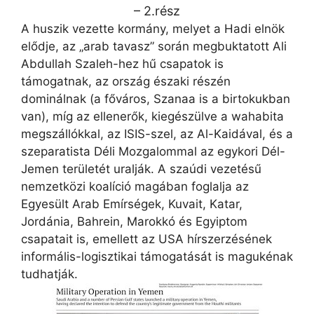
– 2.rész
A huszik vezette kormány, melyet a Hadi elnök
elődje, az „arab tavasz” során megbuktatott Ali
Abdullah Szaleh-hez hű csapatok is
támogatnak, az ország északi részén
dominálnak (a főváros, Szanaa is a birtokukban
van), míg az ellenerők, kiegészülve a wahabita
megszállókkal, az ISIS-szel, az Al-Kaidával, és a
szeparatista Déli Mozgalommal az egykori Dél-
Jemen területét uralják. A szaúdi vezetésű
nemzetközi koalíció magában foglalja az
Egyesült Arab Emírségek, Kuvait, Katar,
Jordánia, Bahrein, Marokkó és Egyiptom
csapatait is, emellett az USA hírszerzésének
informális-logisztikai támogatását is magukénak
tudhatják.