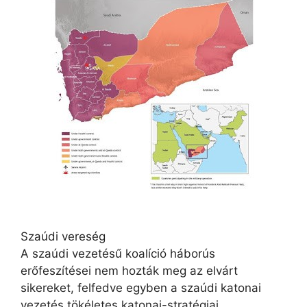
Szaúdi vereség
A szaúdi vezetésű koalíció háborús
erőfeszítései nem hozták meg az elvárt
sikereket, felfedve egyben a szaúdi katonai
vezetés tökéletes katonai-stratégiai