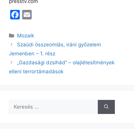
presstv.com
F
E
a
m
c
ai
Kategória
Mozaik
e
l
Szaúdi összeomlás, iráni győzelem
b
Jemenben – 1. rész
o
„Gazdasági dzsihád” – olajlétesítmények
o
elleni terrortámadások
k
Keresés: