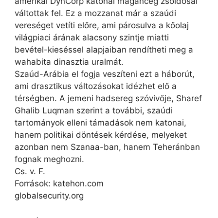
amerikai DynCorp katonai magáncég zsoldosai
váltottak fel. Ez a mozzanat már a szaúdi
vereséget vetíti előre, ami párosulva a kőolaj
világpiaci árának alacsony szintje miatti
bevétel-kieséssel alapjaiban rendítheti meg a
wahabita dinasztia uralmát.
Szaúd-Arábia el fogja veszíteni ezt a háborút,
ami drasztikus változásokat idézhet elő a
térségben. A jemeni hadsereg szóvivője, Sharef
Ghalib Luqman szerint a további, szaúdi
tartományok elleni támadások nem katonai,
hanem politikai döntések kérdése, melyeket
azonban nem Szanaa-ban, hanem Teheránban
fognak meghozni.
Cs. v. F.
Források: katehon.com
globalsecurity.org