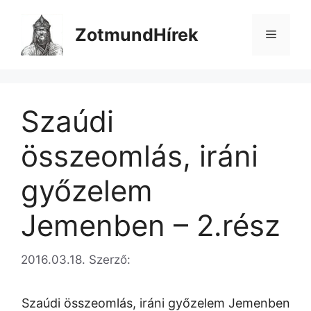
Kilépés
a
ZotmundHírek
Menü
tartalomba
Szaúdi
összeomlás, iráni
győzelem
Jemenben – 2.rész
2016.03.18.
Szerző:
Szaúdi összeomlás, iráni győzelem Jemenben