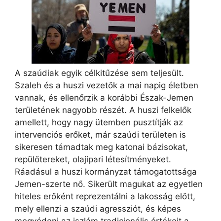
A szaúdiak egyik célkitűzése sem teljesült.
Szaleh és a huszi vezetők a mai napig életben
vannak, és ellenőrzik a korábbi Észak-Jemen
területének nagyobb részét. A huszi felkelők
amellett, hogy nagy ütemben pusztítják az
intervenciós erőket, már szaúdi területen is
sikeresen támadtak meg katonai bázisokat,
repülőtereket, olajipari létesítményeket.
Ráadásul a huszi kormányzat támogatottsága
Jemen-szerte nő. Sikerült magukat az egyetlen
hiteles erőként reprezentálni a lakosság előtt,
mely ellenzi a szaúdi agressziót, és képes
megvédeni az iszlám tradicionális értékeit a