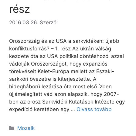
rész
2016.03.26.
Szerző:
Oroszország és az USA a sarkvidéken: újabb
konfliktusforrás? – 1. rész Az ukrán válság
kezdete óta az USA politikai döntéshozói azzal
vádolják Oroszországot, hogy expanziós
törekvéseit Kelet-Európa mellett az Északi-
sarkköri övezetre is kiterjesztette. A
hidegháború lezárása óta most első ízben
újjámelegített vád azon alapszik, hogy 2007-
ben az orosz Sarkvidéki Kutatások Intézete egy
expedíció keretében egy …
Olvass tovább
Kategória
Mozaik