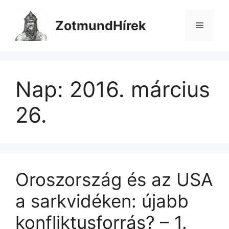
Kilépés
a
ZotmundHírek
Menü
tartalomba
Nap:
2016. március
26.
Oroszország és az USA
a sarkvidéken: újabb
konfliktusforrás? – 1.