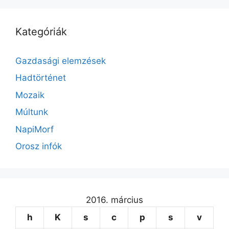
Kategóriák
Gazdasági elemzések
Hadtörténet
Mozaik
Múltunk
NapiMorf
Orosz infók
2016. március
h
K
s
c
p
s
v