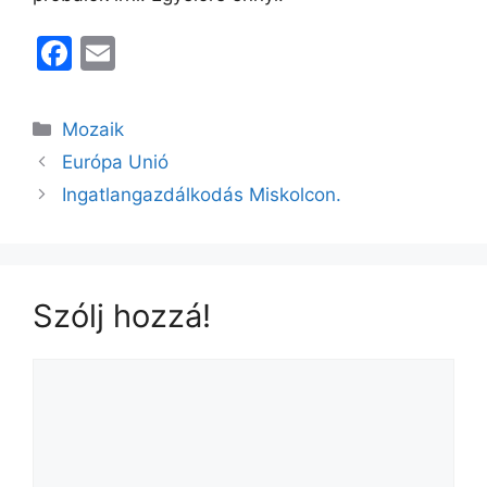
F
E
a
m
c
ai
Kategória
Mozaik
e
l
Európa Unió
b
Ingatlangazdálkodás Miskolcon.
o
o
k
Szólj hozzá!
Hozzászólás