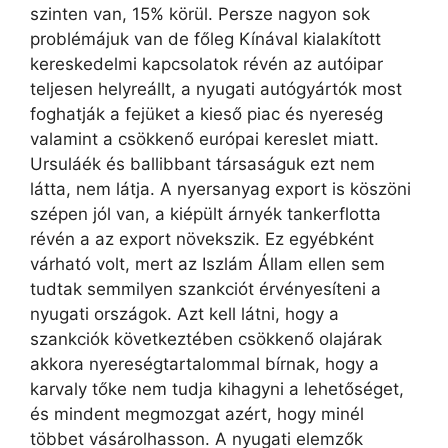
szinten van, 15% körül. Persze nagyon sok
problémájuk van de főleg Kínával kialakított
kereskedelmi kapcsolatok révén az autóipar
teljesen helyreállt, a nyugati autógyártók most
foghatják a fejüket a kieső piac és nyereség
valamint a csökkenő európai kereslet miatt.
Ursuláék és ballibbant társaságuk ezt nem
látta, nem látja. A nyersanyag export is köszöni
szépen jól van, a kiépült árnyék tankerflotta
révén a az export növekszik. Ez egyébként
várható volt, mert az Iszlám Állam ellen sem
tudtak semmilyen szankciót érvényesíteni a
nyugati országok. Azt kell látni, hogy a
szankciók következtében csökkenő olajárak
akkora nyereségtartalommal bírnak, hogy a
karvaly tőke nem tudja kihagyni a lehetőséget,
és mindent megmozgat azért, hogy minél
többet vásárolhasson. A nyugati elemzők