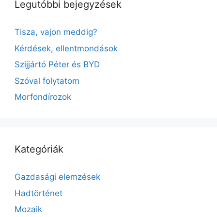
Legutóbbi bejegyzések
v
e
Tisza, vajon meddig?
:
Kérdések, ellentmondások
Szijjártó Péter és BYD
Szóval folytatom
Morfondírozok
Kategóriák
Gazdasági elemzések
Hadtörténet
Mozaik