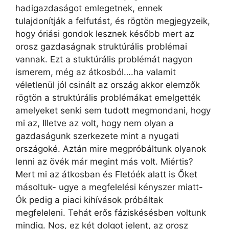
hadigazdaságot emlegetnek, ennek
tulajdonítják a felfutást, és rögtön megjegyzeik,
hogy óriási gondok lesznek később mert az
orosz gazdaságnak struktúrális problémai
vannak. Ezt a stuktúrális problémát nagyon
ismerem, még az átkosból….ha valamit
véletlenül jól csinált az ország akkor elemzők
rögtön a struktúrális problémákat emelgették
amelyeket senki sem tudott megmondani, hogy
mi az, Illetve az volt, hogy nem olyan a
gazdaságunk szerkezete mint a nyugati
országoké. Aztán mire megpróbáltunk olyanok
lenni az övék már megint más volt. Miértis?
Mert mi az átkosban és Fletóék alatt is Őket
másoltuk- ugye a megfelelési kényszer miatt-
Ők pedig a piaci kihívások próbáltak
megfeleleni. Tehát erős fáziskésésben voltunk
mindig. Nos, ez két dolgot jelent, az orosz