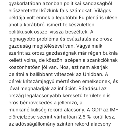
gyakorlatában azonban politikai sandaságból
előszeretettel közlünk fals számokat. Világos
példája volt ennek a legutóbbi Eu plenáris ülése
ahol a korábbról ismert felkészületlen
politikusok össze-vissza beszéltek. A
legnagyobb probléma és csúsztatás az orosz
gazdaság megítélésével van. Vágyálmaik
szerint az orosz gazdaságnak már régen buknia
kellett volna, de köszöni szépen a szankcióknak
köszönhetően jól van. Nos, ezt nem akarják
belátni a ballibbant váteszek az Unióban. A
bérek kétszámjegyű mértékben emelkednek, és
jóval meghaladják az inflációt. Ráadásul az
ország legalacsonyabb keresetű területein is
erős bérnövekedés a jellemző, a
munkanélküliség rekord alacsony. A GDP az IMF
előrejelzése szerint várhatóan 2,6 % körül lesz,
az adósságállomány szintén rekord alacsony