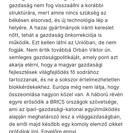
gazdaság nem fog visszaállni a korábbi
struktúrára, mert amire nincs szükség az
békésen elsorvad, és új technológia lép a
helyére. A hazai gyártmányok iránti kereslet
nőtt, tehát a gazdaság önkorrekciója is
működik. Ezt kellen látni az Unióban, de nem
fogják. Nem értik továbbá Orbán Viktor ún.
semleges gazdaságpolitikáját, amely pont azt
akarja elérni, hogy a magyar gazdasági
fejlesztések világfejlődés fő sodrához
tartozzanak, és ne a sokszor értelmezhetetlen
blokkérdekekhez. Európa még nem látja, hogy
összeomlása nagyon közel van. A háború révén
egyre erősödik a BRICS országok szövetsége,
ami az ipari-gazdasági-katonai együtműködés
alapján meghatározó lesz a világgazdaságban,
de erről majd később egy komoly elemző cikket
próbálok írni. Egyelőre ennyi.