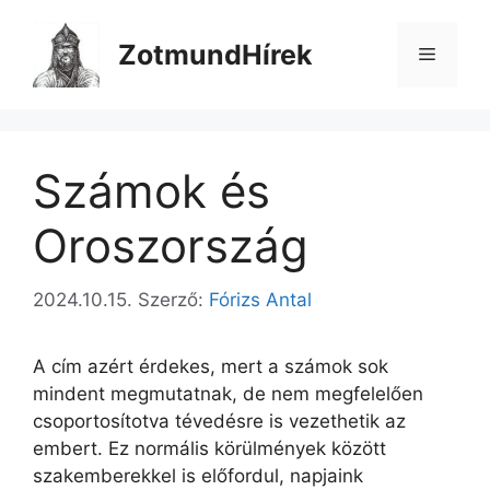
Kilépés
a
ZotmundHírek
Menü
tartalomba
Számok és
Oroszország
2024.10.15.
Szerző:
Fórizs Antal
A cím azért érdekes, mert a számok sok
mindent megmutatnak, de nem megfelelően
csoportosítotva tévedésre is vezethetik az
embert. Ez normális körülmények között
szakemberekkel is előfordul, napjaink