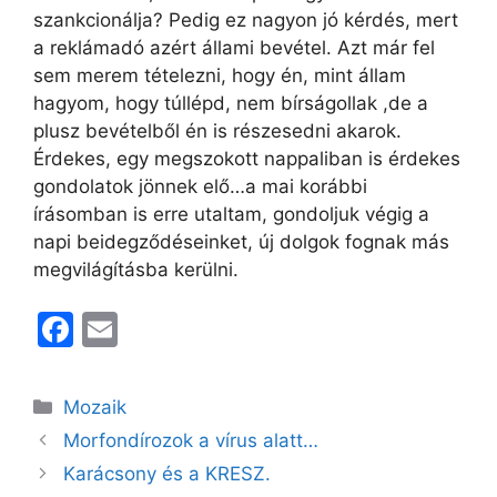
szankcionálja? Pedig ez nagyon jó kérdés, mert
a reklámadó azért állami bevétel. Azt már fel
sem merem tételezni, hogy én, mint állam
hagyom, hogy túllépd, nem bírságollak ,de a
plusz bevételből én is részesedni akarok.
Érdekes, egy megszokott nappaliban is érdekes
gondolatok jönnek elő…a mai korábbi
írásomban is erre utaltam, gondoljuk végig a
napi beidegződéseinket, új dolgok fognak más
megvilágításba kerülni.
F
E
a
m
c
ai
Kategória
Mozaik
e
l
Morfondírozok a vírus alatt…
b
Karácsony és a KRESZ.