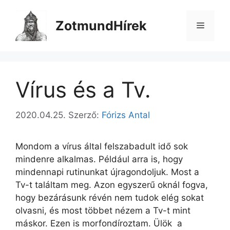
Kilépés
a
ZotmundHírek
Menü
tartalomba
Vírus és a Tv.
2020.04.25.
Szerző:
Fórizs Antal
Mondom a vírus által felszabadult idő sok
mindenre alkalmas. Például arra is, hogy
mindennapi rutinunkat újragondoljuk. Most a
Tv-t találtam meg. Azon egyszerű oknál fogva,
hogy bezárásunk révén nem tudok elég sokat
olvasni, és most többet nézem a Tv-t mint
máskor. Ezen is morfondíroztam. Ülök a