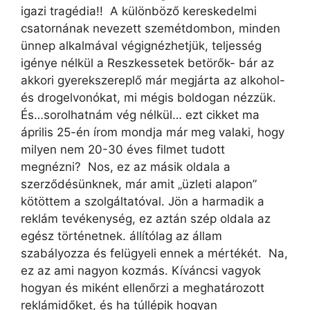
igazi tragédia!! A különböző kereskedelmi
csatornának nevezett szemétdombon, minden
ünnep alkalmával végignézhetjük, teljesség
igénye nélkül a Reszkessetek betörők- bár az
akkori gyerekszereplő már megjárta az alkohol-
és drogelvonókat, mi mégis boldogan nézzük.
És…sorolhatnám vég nélkül… ezt cikket ma
április 25-én írom mondja már meg valaki, hogy
milyen nem 20-30 éves filmet tudott
megnézni? Nos, ez az másik oldala a
szerződésünknek, már amit „üzleti alapon”
kötöttem a szolgáltatóval. Jön a harmadik a
reklám tevékenység, ez aztán szép oldala az
egész történetnek. állítólag az állam
szabályozza és felügyeli ennek a mértékét. Na,
ez az ami nagyon kozmás. Kíváncsi vagyok
hogyan és miként ellenőrzi a meghatározott
reklámidőket, és ha túllépik hogyan