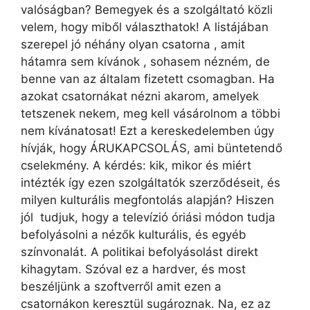
valóságban? Bemegyek és a szolgáltató közli
velem, hogy miből választhatok! A listájában
szerepel jó néhány olyan csatorna , amit
hátamra sem kívánok , sohasem nézném, de
benne van az általam fizetett csomagban. Ha
azokat csatornákat nézni akarom, amelyek
tetszenek nekem, meg kell vásárolnom a többi
nem kívánatosat! Ezt a kereskedelemben úgy
hívják, hogy ÁRUKAPCSOLÁS, ami büntetendő
cselekmény. A kérdés: kik, mikor és miért
intézték így ezen szolgáltatók szerződéseit, és
milyen kulturális megfontolás alapján? Hiszen
jól tudjuk, hogy a televízió óriási módon tudja
befolyásolni a nézők kulturális, és egyéb
színvonalát. A politikai befolyásolást direkt
kihagytam. Szóval ez a hardver, és most
beszéljünk a szoftverről amit ezen a
csatornákon keresztül sugároznak. Na, ez az