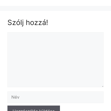
o
o
k
Szólj hozzá!
Hozzászólás
Név