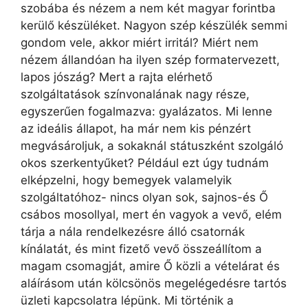
szobába és nézem a nem két magyar forintba
kerülő készüléket. Nagyon szép készülék semmi
gondom vele, akkor miért irritál? Miért nem
nézem állandóan ha ilyen szép formatervezett,
lapos jószág? Mert a rajta elérhető
szolgáltatások színvonalának nagy része,
egyszerűen fogalmazva: gyalázatos. Mi lenne
az ideális állapot, ha már nem kis pénzért
megvásároljuk, a sokaknál státuszként szolgáló
okos szerkentyűket? Például ezt úgy tudnám
elképzelni, hogy bemegyek valamelyik
szolgáltatóhoz- nincs olyan sok, sajnos-és Ő
csábos mosollyal, mert én vagyok a vevő, elém
tárja a nála rendelkezésre álló csatornák
kínálatát, és mint fizető vevő összeállítom a
magam csomagját, amire Ő közli a vételárat és
aláírásom után kölcsönös megelégedésre tartós
üzleti kapcsolatra lépünk. Mi történik a