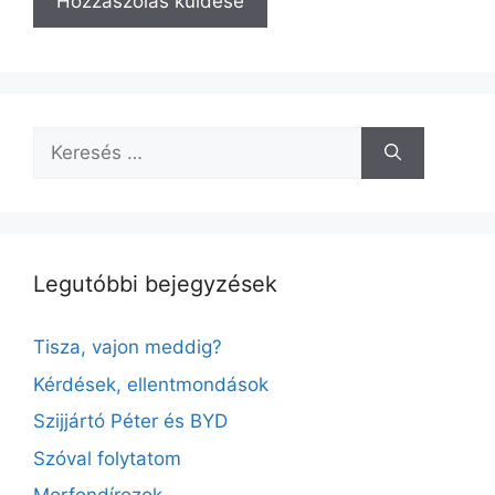
A
l
t
e
Keresés:
r
n
a
t
i
Legutóbbi bejegyzések
v
e
Tisza, vajon meddig?
:
Kérdések, ellentmondások
Szijjártó Péter és BYD
Szóval folytatom