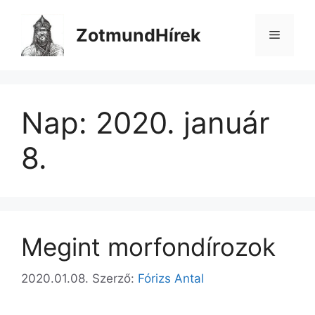
Kilépés
a
ZotmundHírek
Menü
tartalomba
Nap:
2020. január
8.
Megint morfondírozok
2020.01.08.
Szerző:
Fórizs Antal