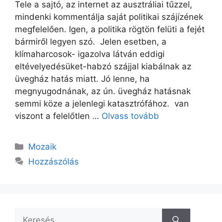
Tele a sajtó, az internet az ausztráliai tűzzel,
mindenki kommentálja saját politikai szájízének
megfelelően. Igen, a politika rögtön felüti a fejét
bármiről legyen szó. Jelen esetben, a
klímaharcosok- igazolva látván eddigi
eltévelyedésüket-habzó szájjal kiabálnak az
üvegház hatás miatt. Jó lenne, ha
megnyugodnának, az ún. üvegház hatásnak
semmi köze a jelenlegi katasztrófához. van
viszont a felelőtlen …
Olvass tovább
Kategória
Mozaik
Hozzászólás
Keresés: