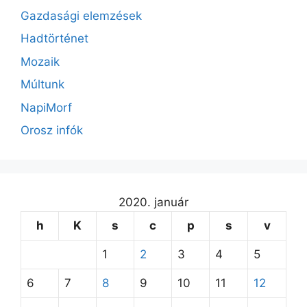
Gazdasági elemzések
Hadtörténet
Mozaik
Múltunk
NapiMorf
Orosz infók
2020. január
h
K
s
c
p
s
v
1
2
3
4
5
6
7
8
9
10
11
12