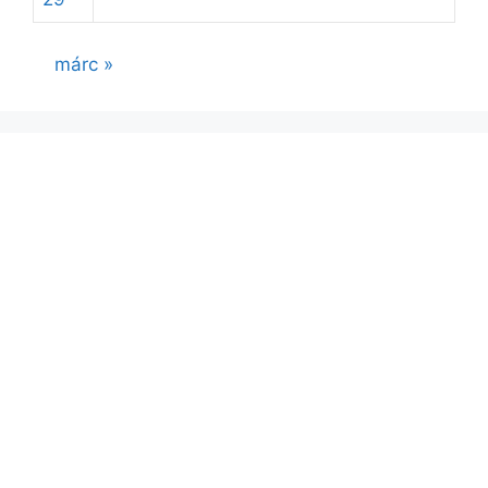
márc »