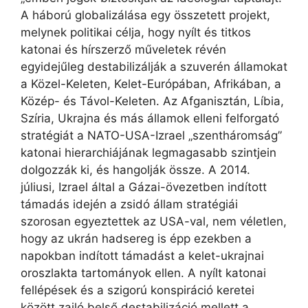
A háború globalizálása egy összetett projekt,
melynek politikai célja, hogy nyílt és titkos
katonai és hírszerző műveletek révén
egyidejűleg destabilizálják a szuverén államokat
a Közel-Keleten, Kelet-Európában, Afrikában, a
Közép- és Távol-Keleten. Az Afganisztán, Líbia,
Szíria, Ukrajna és más államok elleni felforgató
stratégiát a NATO-USA-Izrael „szentháromság”
katonai hierarchiájának legmagasabb szintjein
dolgozzák ki, és hangolják össze. A 2014.
júliusi, Izrael által a Gázai-övezetben indított
támadás idején a zsidó állam stratégiái
szorosan egyeztettek az USA-val, nem véletlen,
hogy az ukrán hadsereg is épp ezekben a
napokban indított támadást a kelet-ukrajnai
oroszlakta tartományok ellen. A nyílt katonai
fellépések és a szigorú konspiráció keretei
között zajló belső destabilizáció mellett a