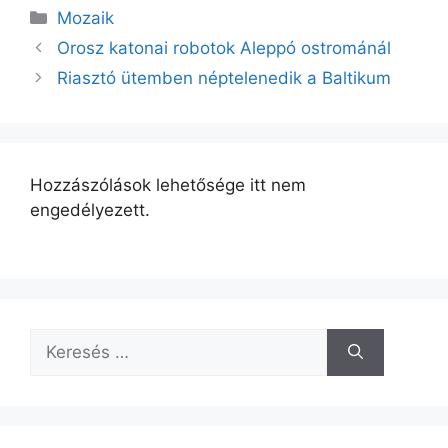
c
ai
Kategória
Mozaik
e
l
Orosz katonai robotok Aleppó ostrománál
b
Riasztó ütemben néptelenedik a Baltikum
o
o
k
Hozzászólások lehetősége itt nem
engedélyezett.
Keresés: