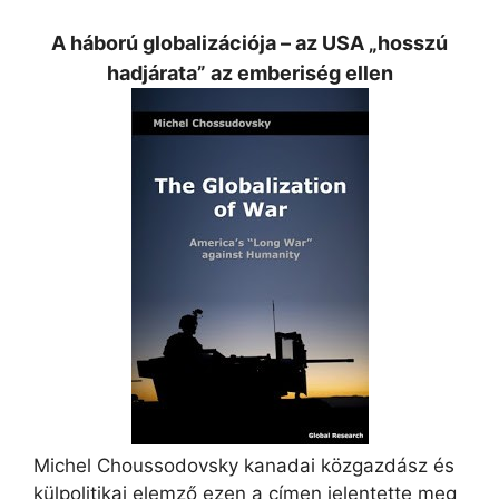
A háború globalizációja – az USA „hosszú
hadjárata” az emberiség ellen
Michel Choussodovsky kanadai közgazdász és
külpolitikai elemző ezen a címen jelentette meg