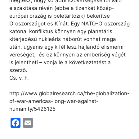
megtesz, hogy korábbi szövetségeseitől való
elszakítása révén (ebbe a tizenkét közép-
európai ország is beletartozik) bekerítse
Oroszországot és Kínát. Egy NATO-Oroszország
katonai konfliktus könnyen egy planetáris
kiterjedésű nukleáris háborút vonhat maga
után, ugyanis egyik fél lesz hajlandó elismerni
vereségét, és ez könnyen az emberiség végét
is jelentheti – vonja le a következtetést a
szerző.
Cs. v. F.
http://www.globalresearch.ca/the-globalization-
of-war-americas-long-war-against-
humanity/5426125
F
E
a
m