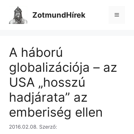
Kilépés
a
ZotmundHírek
Menü
tartalomba
A háború
globalizációja – az
USA „hosszú
hadjárata” az
emberiség ellen
2016.02.08.
Szerző: