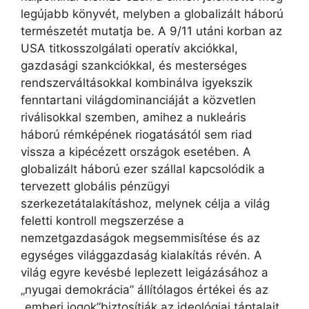
legújabb könyvét, melyben a globalizált háború
természetét mutatja be. A 9/11 utáni korban az
USA titkosszolgálati operatív akciókkal,
gazdasági szankciókkal, és mesterséges
rendszerváltásokkal kombinálva igyekszik
fenntartani világdominanciáját a közvetlen
riválisokkal szemben, amihez a nukleáris
háború rémképének riogatásától sem riad
vissza a kipécézett országok esetében. A
globalizált háború ezer szállal kapcsolódik a
tervezett globális pénzügyi
szerkezetátalakításhoz, melynek célja a világ
feletti kontroll megszerzése a
nemzetgazdaságok megsemmisítése és az
egységes világgazdaság kialakítás révén. A
világ egyre kevésbé leplezett leigázásához a
„nyugai demokrácia” állítólagos értékei és az
„emberi jogok”biztosítják az ideológiai táptalajt.