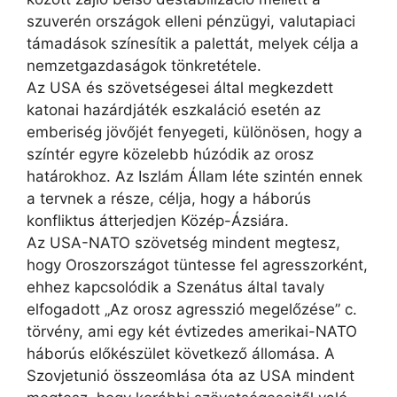
szuverén országok elleni pénzügyi, valutapiaci
támadások színesítik a palettát, melyek célja a
nemzetgazdaságok tönkretétele.
Az USA és szövetségesei által megkezdett
katonai hazárdjáték eszkaláció esetén az
emberiség jövőjét fenyegeti, különösen, hogy a
színtér egyre közelebb húzódik az orosz
határokhoz. Az Iszlám Állam léte szintén ennek
a tervnek a része, célja, hogy a háborús
konfliktus átterjedjen Közép-Ázsiára.
Az USA-NATO szövetség mindent megtesz,
hogy Oroszországot tüntesse fel agresszorként,
ehhez kapcsolódik a Szenátus által tavaly
elfogadott „Az orosz agresszió megelőzése” c.
törvény, ami egy két évtizedes amerikai-NATO
háborús előkészület következő állomása. A
Szovjetunió összeomlása óta az USA mindent