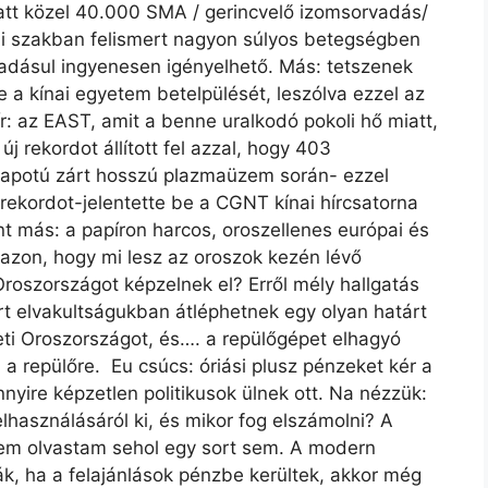
att közel 40.000 SMA / gerincvelő izomsorvadás/
ai szakban felismert nagyon súlyos betegségben
dásul ingyenesen igényelhető. Más: tetszenek
 a kínai egyetem betelpülését, leszólva ezzel az
r: az EAST, amit a benne uralkodó pokoli hő miatt,
 rekordot állított fel azzal, hogy 403
lapotú zárt hosszú plazmaüzem során- ezzel
ekordot-jelentette be a CGNT kínai hírcsatorna
t más: a papíron harcos, oroszellenes európai és
 azon, hogy mi lesz az oroszok kezén lévő
roszországot képzelnek el? Erről mély hallgatás
ert elvakultságukban átléphetnek egy olyan határt
ti Oroszországot, és…. a repülőgépet elhagyó
a repülőre. Eu csúcs: óriási plusz pénzeket kér a
nyire képzetlen politikusok ülnek ott. Na nézzük:
elhasználásáról ki, és mikor fog elszámolni? A
sem olvastam sehol egy sort sem. A modern
ják, ha a felajánlások pénzbe kerültek, akkor még