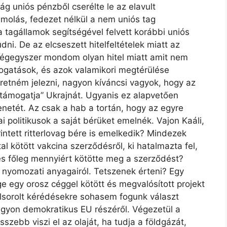
ág uniós pénzből cserélte le az elavult
ámolás, fedezet nélkül a nem uniós tag
 tagállamok segítségével felvett korábbi uniós
dni. De az elcseszett hitelfeltételek miatt az
Mégegyszer mondom olyan hitel miatt amit nem
ogatások, és azok valamikori megtérülése
eretném jelezni, nagyon kíváncsi vagyok, hogy az
„támogatja” Ukrajnát. Ugyanis ez alapvetően
etét. Az csak a hab a tortán, hogy az egyre
i politikusok a saját bérüket emelnék. Vajon Kaáli,
intett ritterlovag bére is emelkedik? Mindezek
al kötött vakcina szerződésről, ki hatalmazta fel,
 és főleg mennyiért kötötte meg a szerződést?
t nyomozati anyagairól. Tetszenek érteni? Egy
 egy orosz céggel kötött és megvalósított projekt
felsorolt kérédésekre sohasem fogunk választ
agyon demokratikus EU részéről. Végezetül a
ebb viszi el az olaját, ha tudja a földgázát,