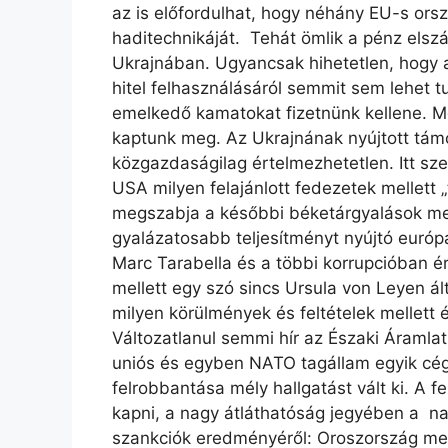
az is előfordulhat, hogy néhány EU-s orsz
haditechnikáját. Tehát ömlik a pénz elsz
Ukrajnában. Ugyancsak hihetetlen, hogy a
hitel felhasználásáról semmit sem lehet tu
emelkedő kamatokat fizetnünk kellene. 
kaptunk meg. Az Ukrajnának nyújtott tám
közgazdaságilag értelmezhetetlen. Itt sz
USA milyen felajánlott fedezetek mellett 
megszabja a későbbi béketárgyalások men
gyalázatosabb teljesítményt nyújtó európa
Marc Tarabella és a többi korrupcióban ér
mellett egy szó sincs Ursula von Leyen ált
milyen körülmények és feltételek mellett
Változatlanul semmi hír az Északi Áramla
uniós és egyben NATO tagállam egyik cége
felrobbantása mély hallgatást vált ki. A 
kapni, a nagy átláthatóság jegyében a n
szankciók eredményéről: Oroszország messz