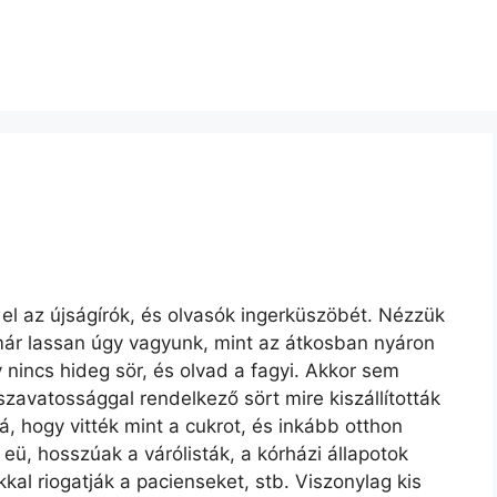
ri el az újságírók, és olvasók ingerküszöbét. Nézzük
már lassan úgy vagyunk, mint az átkosban nyáron
 nincs hideg sör, és olvad a fagyi. Akkor sem
szavatossággal rendelkező sört mire kiszállították
á, hogy vitték mint a cukrot, és inkább otthon
eü, hosszúak a várólisták, a kórházi állapotok
ókkal riogatják a pacienseket, stb. Viszonylag kis