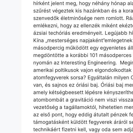
hírként jelent meg, hogy néhány hónap al
szűrést végeztek kis hazánkban és a kor
szenvedők életminősége nem romlott. Ráa
emlékezni, hogy az ellenzék miként ekézte
ázsiai techóriás eredményeit. Legújabb hí
Kína „mesterséges napjaként”emlegetnek új
másodpercig működött egy egyenletes ál
megdöntötte a korábbi 101 másodperces r
nyomán az Interesting Engineering. Megin
amerikai poltikusok vajon elgondolkodtak
atomfegyverek sorsa? Egyáltalán milyen O
van, és sajnos ez óriási baj. Óriási baj m
amely kétségbeesett lépésre kényszeríthe
atombombát a gravitáció nem viszi vissza 
vezetőség a tagállamoktól, hihetetlen men
az első pont, hogy eddig átutalt pénzek f
támogatásként küldött fegyverek áráról 
technikáért fizetni kell, vagy oda sem ad