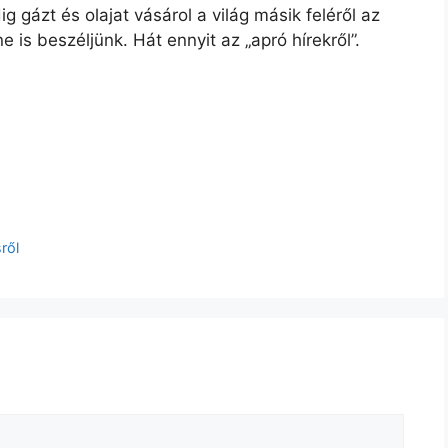
 gázt és olajat vásárol a világ másik feléről az
e is beszéljünk. Hát ennyit az „apró hírekről”.
ről