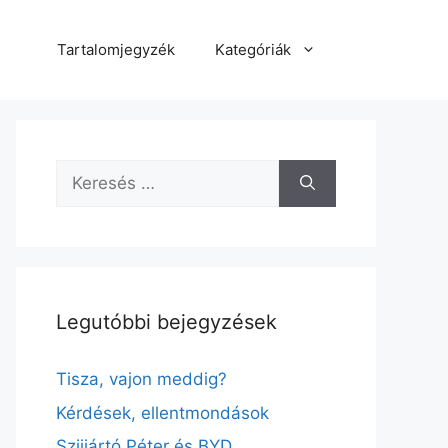
Tartalomjegyzék
Kategóriák
Keresés:
Legutóbbi bejegyzések
Tisza, vajon meddig?
Kérdések, ellentmondások
Szijjártó Péter és BYD