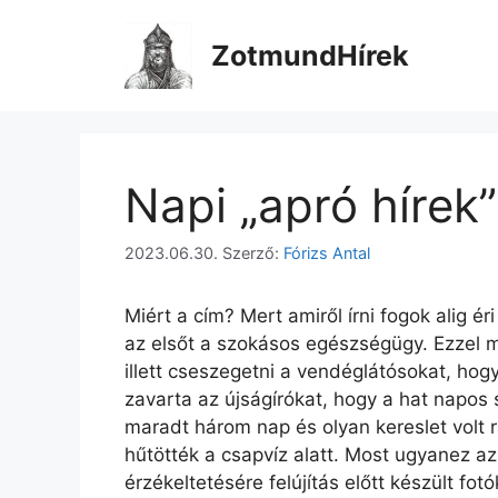
Kilépés
a
ZotmundHírek
tartalomba
Napi „apró hírek”
2023.06.30.
Szerző:
Fórizs Antal
Miért a cím? Mert amiről írni fogok alig é
az elsőt a szokásos egészségügy. Ezzel 
illett cseszegetni a vendéglátósokat, hogy
zavarta az újságírókat, hogy a hat napos 
maradt három nap és olyan kereslet volt r
hűtötték a csapvíz alatt. Most ugyanez az 
érzékeltetésére felújítás előtt készült fot