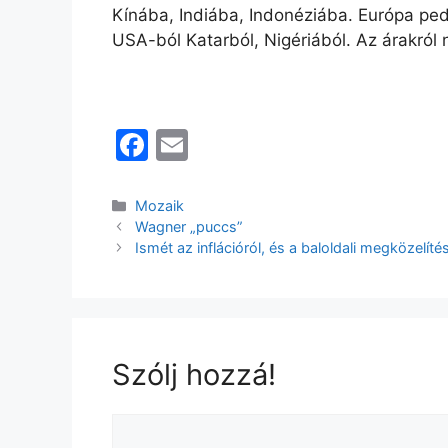
Kínába, Indiába, Indonéziába. Európa pedig
USA-ból Katarból, Nigériából. Az árakról n
F
E
a
m
c
ai
Kategória
Mozaik
Wagner „puccs”
e
l
Ismét az inflációról, és a baloldali megközelítés
b
o
o
k
Szólj hozzá!
Hozzászólás