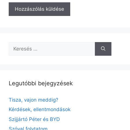
A
l
t
e
Keresés:
r
n
a
t
i
Legutóbbi bejegyzések
v
e
Tisza, vajon meddig?
:
Kérdések, ellentmondások
Szijjártó Péter és BYD
Szóval folytatom