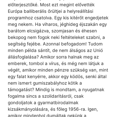
előterjesztőké. Most ezt megint elővették
Európa balliberális őrültjei a helyreállítási
programhoz csatolva. Egy kis kitérőt engedjetek
meg nekem. Ha viharos, jéghideg éjszakán egy
barátom elcsigázva, szomjasan és éhesen
bekopog nem fogok neki feltételeket szabni, a
segítség fejébe. Azonnal befogadom! Tudom
minden példa sántít, de nem álságos az Unió
állásfoglalása? Amikor sorra halnak meg az
emberek, tombol a vírus, és még nem látjuk a
végét, amikor minden pénzre szükség van, mint
egy falat kenyérre, akkor egy ködös, senki által
nem ismert gumiszabályhoz kötik a
támogatást? Mindig is mondtam, a nyugatnak
fogalma sincs a szolidaritásról, csak
gondoljatok a gyarmatbirodalmak
kizsákmányolására, és főleg 1956-ra. Igen,
amikor mindenhol dumáltak nekünk a