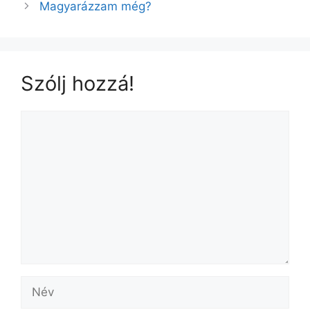
b
Magyarázzam még?
o
o
k
Szólj hozzá!
Hozzászólás
Név