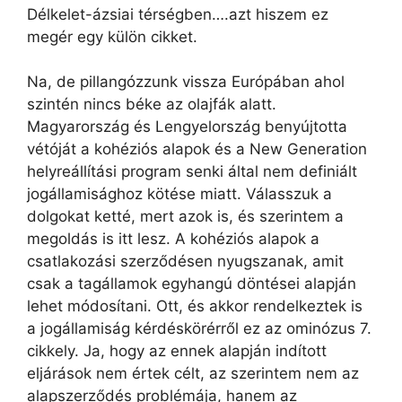
Délkelet-ázsiai térségben….azt hiszem ez
megér egy külön cikket.
Na, de pillangózzunk vissza Európában ahol
szintén nincs béke az olajfák alatt.
Magyarország és Lengyelország benyújtotta
vétóját a kohéziós alapok és a New Generation
helyreállítási program senki által nem definiált
jogállamisághoz kötése miatt. Válasszuk a
dolgokat ketté, mert azok is, és szerintem a
megoldás is itt lesz. A kohéziós alapok a
csatlakozási szerződésen nyugszanak, amit
csak a tagállamok egyhangú döntései alapján
lehet módosítani. Ott, és akkor rendelkeztek is
a jogállamiság kérdéskörérről ez az ominózus 7.
cikkely. Ja, hogy az ennek alapján indított
eljárások nem értek célt, az szerintem nem az
alapszerződés problémája, hanem az