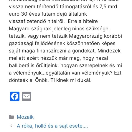
vissza nem térítendő támogatásról és 7,5 mrd
euro 30 éves futamidejű általunk
visszafizetendő hitelről. Erre a hitelre
Magyarországnak jelenleg nincs szüksége,
tetszik, vagy nem tetszik Magyarország korábbi
gazdasági fejlődésének köszönhetően képes
saját maga finanszírozni a gondokat. Mindezek
mellett azért nézzük már meg, hogy hazai
balliberális őrültjeink, hogyan szerepelnek és mi
a véleményük…egyáltalán van véleményük? Ezt
döntsék el Önök, Ti kinek mi dukál.
F
E
a
m
c
ai
Kategória
Mozaik
e
l
A róka, holló és a sajt esete….