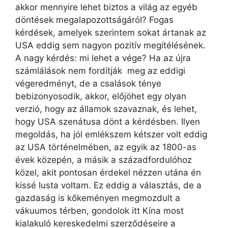
akkor mennyire lehet biztos a világ az egyéb
döntések megalapozottságáról? Fogas
kérdések, amelyek szerintem sokat ártanak az
USA eddig sem nagyon pozitív megítélésének.
A nagy kérdés: mi lehet a vége? Ha az újra
számlálások nem fordítják meg az eddigi
végeredményt, de a csalások ténye
bebizonyosodik, akkor, előjöhet egy olyan
verzió, hogy az államok szavaznak, és lehet,
hogy USA szenátusa dönt a kérdésben. Ilyen
megoldás, ha jól emlékszem kétszer volt eddig
az USA történelmében, az egyik az 1800-as
évek közepén, a másik a századfordulóhoz
közel, akit pontosan érdekel nézzen utána én
kissé lusta voltam. Ez eddig a választás, de a
gazdaság is kőkeményen megmozdult a
vákuumos térben, gondolok itt Kína most
kialakuló kereskedelmi szerződéseire a