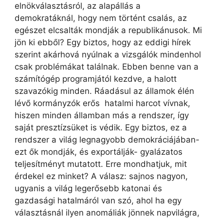
elnökválasztásról, az alapállás a
demokratáknál, hogy nem történt csalás, az
egészet elcsalták mondják a republikánusok. Mi
jön ki ebből? Egy biztos, hogy az eddigi hírek
szerint akárhová nyúlnak a vizsgálók mindenhol
csak problémákat találnak. Ebben benne van a
számítógép programjától kezdve, a halott
szavazókig minden. Ráadásul az államok élén
lévő kormányzók erős hatalmi harcot vívnak,
hiszen minden államban más a rendszer, így
saját presztízsüket is védik. Egy biztos, ez a
rendszer a világ legnagyobb demokráciájában-
ezt ők mondják, és exportálják- gyalázatos
teljesítményt mutatott. Erre mondhatjuk, mit
érdekel ez minket? A válasz: sajnos nagyon,
ugyanis a világ legerősebb katonai és
gazdasági hatalmáról van szó, ahol ha egy
választásnál ilyen anomáliák jönnek napvilágra,