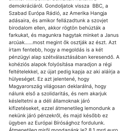
demokráciáról. Gondoljatok vissza BBC, a
Szabad Európa Rádió, az Amerika Hangja
adásaira, és amikor fellázadtunk a szovjet
birodalom ellen, akkor rögtön behúzták a
farkukat, és magunkra hagytak minket a Janus
arcúak……most megint ők osztják az észt. Azt
írtam fentebb, hogy a megoldás is a két
pénzügyi alap szétválasztásában keresendő. A
kohéziós alapok folyósítása maradjon a régi
feltételekkel, az újat pedig kapja az aki aláírja a
hülyeséget. Ez azt jelentené, hogy
Magyarország világosan deklarálná, hogy
nálunk első a szolidaritás, és nem akarjuk
késleltetni a a déli államoknak járó
kifizetéseket, ezzel átmenetileg lemondunk a
nekünk járó pénzekről, és majd később ez
ügyben az Európai Bírósághoz fordulunk.
Átmenetileg miről mondanánk le? 8,1 mrd euro