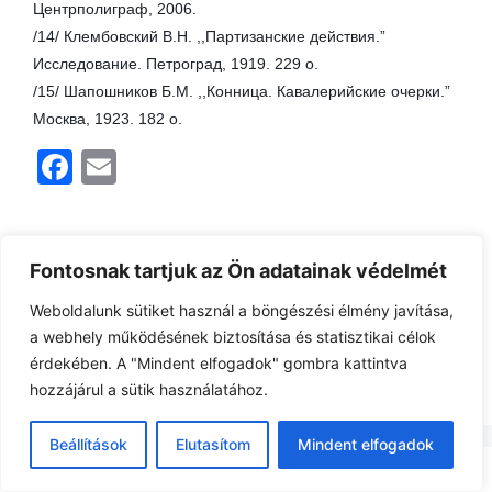
Центрполиграф, 2006.
/14/ Клембовский В.Н. ,,Партизанские действия.”
Исследование. Петроград, 1919. 229 о.
/15/ Шапошников Б.М. ,,Конница. Кавалерийские очерки.”
Москва, 1923. 182 о.
F
E
a
m
c
ai
Kategória
Mozaik
e
l
Fontosnak tartjuk az Ön adatainak védelmét
Különleges rendeltetésű és státuszú orosz
b
alakulatok az első világháborúban – 7. rész
Weboldalunk sütiket használ a böngészési élmény javítása,
o
a webhely működésének biztosítása és statisztikai célok
Kétszázalékos Alekszej – a Nyugat
érdekében. A "Mindent elfogadok" gombra kattintva
o
kedvence
hozzájárul a sütik használatához.
k
Beállítások
Elutasítom
Mindent elfogadok