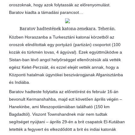
oroszoknak, hogy azok folytassák az előrenyomulást.
Baratov kiadta a támadási parancsot…
Baratov hadtestének katona-zenekara. Teherán.
Közben Horaszanba a Turkesztáni katonai körzetből az
oroszok elindítottak egy portyázó (partizán) csoportot (100
kozák és türkmén lovas, 4 ágyúval). Ezek együttműködve a
Sistan-ban lévő angol helyőrséggel ellenőrzésük alá vették
egész Kelet-Perzsiát, és ezzel elejét vették annak, hogy a
Központi hatalmak ügynökei beszivárogjanak Afganisztánba
és Indiába.
Baratov hadteste folytatta az előretörést és február 16-án
bevonult Kermanshahba, majd ezt követően április végén –
Hanekinbe, ami Meszopotámiában található (150 km
Bagdadtól). Viszont Townshandnek már nem tudtak
segítséget nyújtani – április 29-én a brit csapatok El-Kutában
letették a fegyvert és elkezdődött a brit és indiai katonák