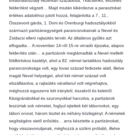
lovashadosztály vezérkari századosa, Tkacsenko, előzetes
felderítést végzett… Majd miután kikérdezve a parasztokat
értékes adatokhoz jutott hozzá, felajánlotta a 7., 11.,
Összevont gárda, 1. Doni és Orenburgi hadosztályokból
származó partizánegységek parancsnokainak a Nevel és
Zsidacsi elleni rajtaütés tervét. Az általános gyűlés azt
elfogadta… A november 14-ről 15-re virradó éjszaka, alapos
felderítés után… a partizánok megtámadták a Nevel melletti
földbirtokos kastélyt, ahol a 82. német tartalékos hadosztály
parancsnoksága volt, egy lovas század fedezete alatt, illetve
magát Nevel helységet, ahol két német század volt
elszállásolva; a rajtaütés váratlanul volt végrehajtva,
méghozzá egyszerre két irányból, északról és keletről.
Kézigránátokkal és szuronyokkal harcolva, a partizánok
leszúrtak sok németet, foglyul ejtettek két tábornokot, egy
tábori orvost, három tisztet és néhány közlegényt. A németek
segítségére siető erősítés… arra késztette a partizánokat,
hogy visszavonuljanak, méghozzá a szökni próbáló, illetve