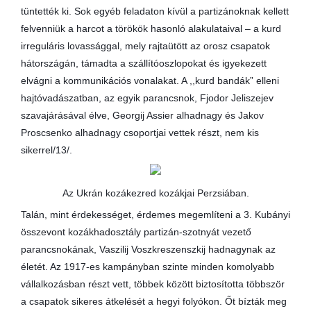
tüntették ki. Sok egyéb feladaton kívül a partizánoknak kellett
felvenniük a harcot a törökök hasonló alakulataival – a kurd
irreguláris lovassággal, mely rajtaütött az orosz csapatok
hátországán, támadta a szállítóoszlopokat és igyekezett
elvágni a kommunikációs vonalakat. A ,,kurd bandák” elleni
hajtóvadászatban, az egyik parancsnok, Fjodor Jeliszejev
szavajárásával élve, Georgij Assier alhadnagy és Jakov
Proscsenko alhadnagy csoportjai vettek részt, nem kis
sikerrel/13/.
Az Ukrán kozákezred kozákjai Perzsiában.
Talán, mint érdekességet, érdemes megemlíteni a 3. Kubányi
összevont kozákhadosztály partizán-szotnyát vezető
parancsnokának, Vaszilij Voszkreszenszkij hadnagynak az
életét. Az 1917-es kampányban szinte minden komolyabb
vállalkozásban részt vett, többek között biztosította többször
a csapatok sikeres átkelését a hegyi folyókon. Őt bízták meg