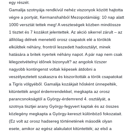
egy részét.
Gamalija szotnyája rendkívül nehéz viszonyok között hajtotta
végre a portyát, Kermanshahból Mezopotámiáig: 10 nap alatt
1000 versztát tettek meg! A veszteségek közben mindössze
1 tisztet és 7 kozákot jelentettek. Az akció sikerrel zárult – az
állítólag délnek menetelő orosz csapatok elé a törökök
elküldtek néhány, frontról leszedett hadosztályt, minek
hatására a britek nyertek néhány napot. A pár nap nem csak
lélegzetvételnyi időnek bizonyult? az angolok tízszer
nagyobb kontingenst voltak képesek átdobni a
veszélyeztetett szakaszra és kiszorították a török csapatokat
a Tigris völgyéből. Gamalija kozákjait hősként ünnepelték,
kitüntették angol érdemrendekkel, megkapta az orosz
parancsnokságtól a György-érdemrend 4. osztályát, a
szotnya tisztjei arany György-fegyvert kaptak és az összes
közlegény megkapta a György-kereszt különböző fokozatait.
(Ez volt az orosz hadsereg történetének második olyan
esete, amikor az egész alakulatot kitüntették; az első a