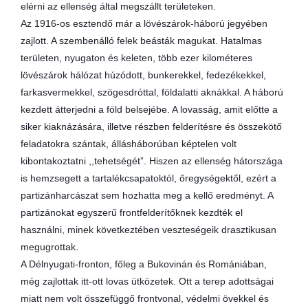
elérni az ellenség által megszállt területeken.
Az 1916-os esztendő már a lövészárok-háború jegyében
zajlott. A szembenálló felek beásták magukat. Hatalmas
területen, nyugaton és keleten, több ezer kilométeres
lövészárok hálózat húzódott, bunkerekkel, fedezékekkel,
farkasvermekkel, szögesdróttal, földalatti aknákkal. A háború
kezdett átterjedni a föld belsejébe. A lovasság, amit előtte a
siker kiaknázására, illetve részben felderítésre és összekötő
feladatokra szántak, állásháborúban képtelen volt
kibontakoztatni ,,tehetségét”. Hiszen az ellenség hátországa
is hemzsegett a tartalékcsapatoktól, őregységektől, ezért a
partizánharcászat sem hozhatta meg a kellő eredményt. A
partizánokat egyszerű frontfelderítőknek kezdték el
használni, minek következtében veszteségeik drasztikusan
megugrottak.
A Délnyugati-fronton, főleg a Bukovinán és Romániában,
még zajlottak itt-ott lovas ütközetek. Ott a terep adottságai
miatt nem volt összefüggő frontvonal, védelmi övekkel és