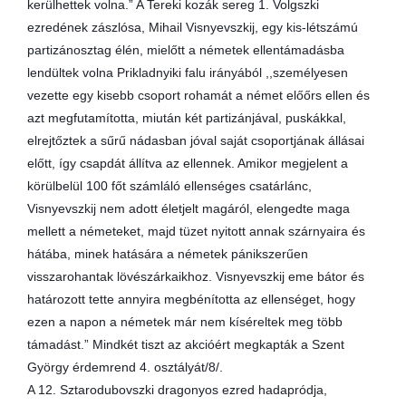
kerülhettek volna.” A Tereki kozák sereg 1. Volgszki
ezredének zászlósa, Mihail Visnyevszkij, egy kis-létszámú
partizánosztag élén, mielőtt a németek ellentámadásba
lendültek volna Prikladnyiki falu irányából ,,személyesen
vezette egy kisebb csoport rohamát a német előőrs ellen és
azt megfutamította, miután két partizánjával, puskákkal,
elrejtőztek a sűrű nádasban jóval saját csoportjának állásai
előtt, így csapdát állítva az ellennek. Amikor megjelent a
körülbelül 100 főt számláló ellenséges csatárlánc,
Visnyevszkij nem adott életjelt magáról, elengedte maga
mellett a németeket, majd tüzet nyitott annak szárnyaira és
hátába, minek hatására a németek pánikszerűen
visszarohantak lövészárkaikhoz. Visnyevszkij eme bátor és
határozott tette annyira megbénította az ellenséget, hogy
ezen a napon a németek már nem kíséreltek meg több
támadást.” Mindkét tiszt az akcióért megkapták a Szent
György érdemrend 4. osztályát/8/.
A 12. Sztarodubovszki dragonyos ezred hadapródja,