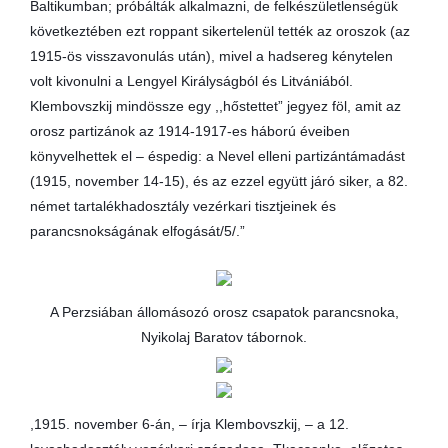
Baltikumban; próbálták alkalmazni, de felkészületlenségük
következtében ezt roppant sikertelenül tették az oroszok (az
1915-ös visszavonulás után), mivel a hadsereg kénytelen
volt kivonulni a Lengyel Királyságból és Litvániából.
Klembovszkij mindössze egy ,,hőstettet” jegyez föl, amit az
orosz partizánok az 1914-1917-es háború éveiben
könyvelhettek el – éspedig: a Nevel elleni partizántámadást
(1915, november 14-15), és az ezzel együtt járó siker, a 82.
német tartalékhadosztály vezérkari tisztjeinek és
parancsnokságának elfogását/5/.”
A Perzsiában állomásozó orosz csapatok parancsnoka,
Nyikolaj Baratov tábornok.
,1915. november 6-án, – írja Klembovszkij, – a 12.