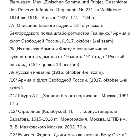
Bierwagen, Max ,,Zwischen Somme und Pripjet. Geschichte
des Reserve-Infanterie-Regiments Nr. 271 im Weltkriege
1914 bis 1918.” Breslau 1927. 174 – 184 o.
/7/,,Описание боевого подвига 12-го улнского
Белгородского полка штабс-ротмистра Ткаченко.” Армия и
флот Свободной России, (1917. október 1-ei szám).
/8/,,Из приказа Армии и Флоту о военных чинах
сухопутного ведомства от 19 марта 1917 года.” Русский
инвалид. (1917. június 13-ai szám)
/9/ Русский инвалид (1916. október 4-ei szám).
/10/ Армия и флот Свободной России. (1917. október 1-ei
szám.)
/11/ Шкуро А.Г. ,,Записки белого партизана.” Москва, 1991.
17 о.
/12/ Стрелянов (Калабухов), П. Н. ,,Корпус генерала
Баратова, 1915-1918 гг.” Mонография, Москва, ЦГПБ им.
В. В. Маяковского Москва, 2002. 76 o.
/13/ Елисеев Федор ,,Джигитовка казаков по Белу Свету.”