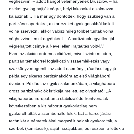
véghezvinni – adott hangot véleményének Bruszilov, – ha
ezeket gyalog hajtják végre, helyi lakosokat alkalmazva
kalauznak… Ha már úgy döntöttek, hogy szükség van a
partizáncsoportokra, akkor ezeket gyalogosokból kellett
volna szervezni, akkor valószínűleg többet tudtak volna
véghezvinni, mint egyébként… A partizánok egyetlen jól
végrehajtott csínye a Nevel elleni rajtaütés volt/4/.”
Ezen az akción érdemes elidőzni, mivel szinte minden,
partizán témakörrel foglalkozó visszaemlékezés vagy
szakkönyv megemlíti az adott eseményt, ráadásul egy jó
példa egy sikeres partizánakcióra az első világháború
éveiben. Például az egyik szakmunkában, a világháború
orosz partizánakciók kritikája mellett, ez olvasható: ,,A
világháborús Európában a stabilizálódó frontvonalak
következtében a kis háborút gyakorlatilag nem
gyakorolhatták a szembenálló felek. Ezt a harceljárási
technikát a németek által megszállt belgák gyakorolták, a
szerbek (komitácsik), saját hazájukban, és részben a lettek a