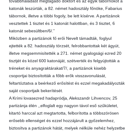
továbbhaladást megtagadó doktort és az egyik tábornokot a
katonák leszúrták, a 82. német hadosztály főnöke, Fabarius
tábornok, illetve a többi fogoly, be lett kísérve. A partizánok
vesztettek 1 tisztet és 1 katonát halottban, és 3 tisztet, 6
katonát sebesültben/6/.”
Miközben a partizánok fő erői Nevelt támadták, foglyul
ejtették a 82. hadosztály törzsét, felrobbantottak két ágyút,
illetve megsemmisítették a 271. német gyalogsági ezred 20
tisztjét és közel 600 katonáját, szétverték és felgyújtották a
tréneket és anyagraktárakat/7/, a partizánok kisebb
csoportjai biztosították a főbb erők visszavonulását,
feltartóztatva a beérkező erősítést és ezzel megakadályozták
saját csoportjaik bekerítését.
A Krími lovasezred hadapródja, Alekszandr Lihvencov, 25
partizánja élén ,,elfoglalt egy nagyon távol eső szűkületet,
kitartó harccal azt megtartotta, felborította a többszörösen
erősebb ellenséget és ezzel hozzájárult a győzelemhez,
biztosítva a partizánok hátát, melyek nélküle nehéz helyzetbe