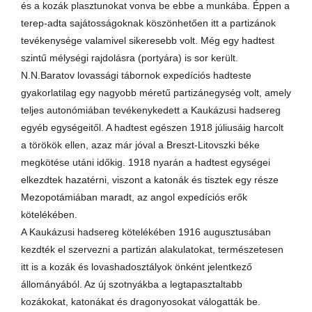
és a kozák plasztunokat vonva be ebbe a munkába. Éppen a
terep-adta sajátosságoknak köszönhetően itt a partizánok
tevékenysége valamivel sikeresebb volt. Még egy hadtest
szintű mélységi rajdolásra (portyára) is sor került.
N.N.Baratov lovassági tábornok expedíciós hadteste
gyakorlatilag egy nagyobb méretű partizánegység volt, amely
teljes autonómiában tevékenykedett a Kaukázusi hadsereg
egyéb egységeitől. A hadtest egészen 1918 júliusáig harcolt
a törökök ellen, azaz már jóval a Breszt-Litovszki béke
megkötése utáni időkig. 1918 nyarán a hadtest egységei
elkezdtek hazatérni, viszont a katonák és tisztek egy része
Mezopotámiában maradt, az angol expedíciós erők
kötelékében.
A Kaukázusi hadsereg kötelékében 1916 augusztusában
kezdték el szervezni a partizán alakulatokat, természetesen
itt is a kozák és lovashadosztályok önként jelentkező
állományából. Az új szotnyákba a legtapasztaltabb
kozákokat, katonákat és dragonyosokat válogatták be.