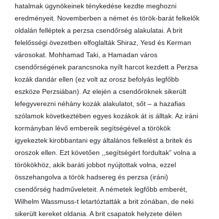
hatalmak ügynökeinek ténykedése kezdte meghozni
eredményeit. Novemberben a német és török-barát felkelők
oldalán felléptek a perzsa csendőrség alakulatai. A brit
felelősségi övezetben elfoglalták Shiraz, Yesd és Kerman
városokat. Mohhamad Taki, a Hamadan város
csendőrségének parancsnoka nyílt harcot kezdett a Perzsa
kozák dandár ellen (ez volt az orosz befolyás legfőbb
eszköze Perzsiában). Az elején a csendőröknek sikerült
lefegyverezni néhány kozák alakulatot, sőt – a hazafias
szólamok következtében egyes kozákok át is álltak. Az iráni
kormányban lévő embereik segítségével a törökök
igyekeztek kirobbantani egy általános felkelést a britek és
oroszok ellen. Ezt követően ,,segítségért fordultak” volna a
törökökhöz, akik baráti jobbot nyújtottak volna, ezzel
összehangolva a török hadsereg és perzsa (iráni)
csendőrség hadműveleteit. A németek legfőbb emberét,
Wilhelm Wassmuss-t letartóztatták a brit zónában, de neki
sikerült kereket oldania. A brit csapatok helyzete délen