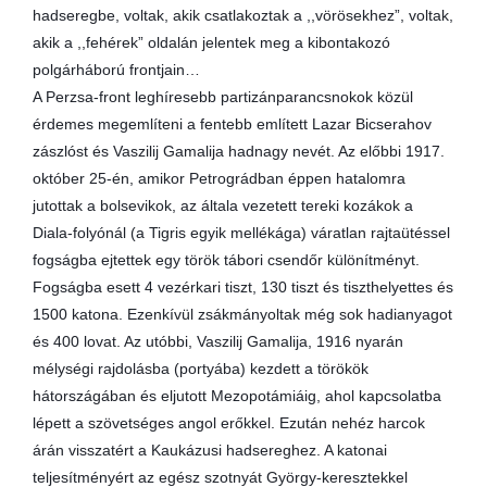
hadseregbe, voltak, akik csatlakoztak a ,,vörösekhez”, voltak,
akik a ,,fehérek” oldalán jelentek meg a kibontakozó
polgárháború frontjain…
A Perzsa-front leghíresebb partizánparancsnokok közül
érdemes megemlíteni a fentebb említett Lazar Bicserahov
zászlóst és Vaszilij Gamalija hadnagy nevét. Az előbbi 1917.
október 25-én, amikor Petrográdban éppen hatalomra
jutottak a bolsevikok, az általa vezetett tereki kozákok a
Diala-folyónál (a Tigris egyik mellékága) váratlan rajtaütéssel
fogságba ejtettek egy török tábori csendőr különítményt.
Fogságba esett 4 vezérkari tiszt, 130 tiszt és tiszthelyettes és
1500 katona. Ezenkívül zsákmányoltak még sok hadianyagot
és 400 lovat. Az utóbbi, Vaszilij Gamalija, 1916 nyarán
mélységi rajdolásba (portyába) kezdett a törökök
hátországában és eljutott Mezopotámiáig, ahol kapcsolatba
lépett a szövetséges angol erőkkel. Ezután nehéz harcok
árán visszatért a Kaukázusi hadsereghez. A katonai
teljesítményért az egész szotnyát György-keresztekkel