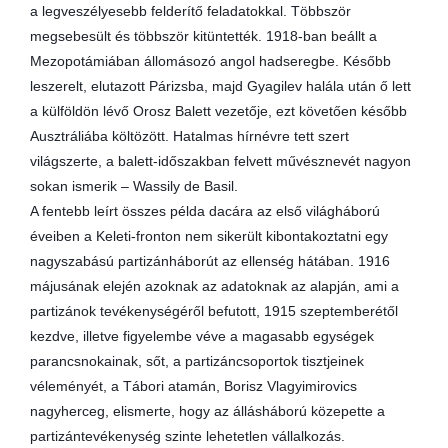
a legveszélyesebb felderítő feladatokkal. Többször
megsebesült és többször kitüntették. 1918-ban beállt a
Mezopotámiában állomásozó angol hadseregbe. Később
leszerelt, elutazott Párizsba, majd Gyagilev halála után ő lett
a külföldön lévő Orosz Balett vezetője, ezt követően később
Ausztráliába költözött. Hatalmas hírnévre tett szert
világszerte, a balett-időszakban felvett művésznevét nagyon
sokan ismerik – Wassily de Basil.
A fentebb leírt összes példa dacára az első világháború
éveiben a Keleti-fronton nem sikerült kibontakoztatni egy
nagyszabású partizánháborút az ellenség hátában. 1916
májusának elején azoknak az adatoknak az alapján, ami a
partizánok tevékenységéről befutott, 1915 szeptemberétől
kezdve, illetve figyelembe véve a magasabb egységek
parancsnokainak, sőt, a partizáncsoportok tisztjeinek
véleményét, a Tábori atamán, Borisz Vlagyimirovics
nagyherceg, elismerte, hogy az állásháború közepette a
partizántevékenység szinte lehetetlen vállalkozás.