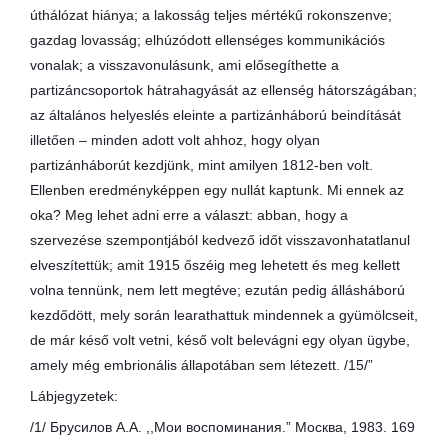
úthálózat hiánya; a lakosság teljes mértékű rokonszenve;
gazdag lovasság; elhúzódott ellenséges kommunikációs
vonalak; a visszavonulásunk, ami elősegíthette a
partizáncsoportok hátrahagyását az ellenség hátországában;
az általános helyeslés eleinte a partizánháború beindítását
illetően – minden adott volt ahhoz, hogy olyan
partizánháborút kezdjünk, mint amilyen 1812-ben volt.
Ellenben eredményképpen egy nullát kaptunk. Mi ennek az
oka? Meg lehet adni erre a választ: abban, hogy a
szervezése szempontjából kedvező időt visszavonhatatlanul
elveszítettük; amit 1915 őszéig meg lehetett és meg kellett
volna tennünk, nem lett megtéve; ezután pedig állásháború
kezdődött, mely során learathattuk mindennek a gyümölcseit,
de már késő volt vetni, késő volt belevágni egy olyan ügybe,
amely még embrionális állapotában sem létezett. /15/”
Lábjegyzetek:
/1/ Брусилов А.А. ,,Мои воспоминания.” Москва, 1983. 169