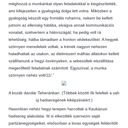
méghozzá a munkánkat olyan feladatokkal is kiegészítették,
ami kifejezetten a gyalogság dolga lett volna. Miközben a
gyalogság készült egy frontális rohamra, nekem be kellett
jutnom az ellenség hátába, elvágva annak kommunikációs
vonalait, szétvertem a hátországát, ha pedig volt rá
lehetőség, hátba támadtam a fronton védekezőket. A hegyek
szörnyen meredekek voltak, a trének nagyon nehezen
haladhattak az utakon, az élelmiszert málhás állatokon kellett
szállítanunk a hegyi ösvényeken, a sebesültek elszállítása
megerőltető feladatnak számított. Egyszóval, a munka
szörnyen nehéz volt/11/.”
A kozák dandár Teheránban. (Többek között ők feleltek a sah
új hadseregének kiképzéséért.)
Hasonlóan nehéz hegyi terepen harcoltak a Kaukázusi
hadsereg alakulatai. Itt is elkezdték szervezni saját
partizánegységeiket, elsősorban a lovas egységek felderítőit