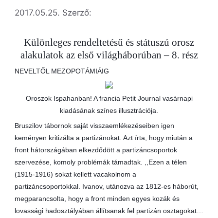
2017.05.25.
Szerző:
Különleges rendeltetésű és státuszú orosz
alakulatok az első világháborúban – 8. rész
NEVELTŐL MEZOPOTÁMIÁIG
Oroszok Ispahanban! A francia Petit Journal vasárnapi
kiadásának színes illusztrációja.
Bruszilov tábornok saját visszaemlékezéseiben igen
keményen kritizálta a partizánokat. Azt írta, hogy miután a
front hátországában elkezdődött a partizáncsoportok
szervezése, komoly problémák támadtak. ,,Ezen a télen
(1915-1916) sokat kellett vacakolnom a
partizáncsoportokkal. Ivanov, utánozva az 1812-es háborút,
megparancsolta, hogy a front minden egyes kozák és
lovassági hadosztályában állítsanak fel partizán osztagokat…