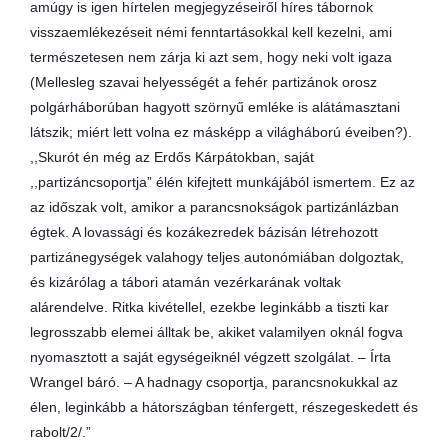
amúgy is igen hírtelen megjegyzéseiről híres tábornok
visszaemlékezéseit némi fenntartásokkal kell kezelni, ami
természetesen nem zárja ki azt sem, hogy neki volt igaza
(Mellesleg szavai helyességét a fehér partizánok orosz
polgárháborúban hagyott szörnyű emléke is alátámasztani
látszik; miért lett volna ez másképp a világháború éveiben?).
,,Skurót én még az Erdős Kárpátokban, saját
,,partizáncsoportja” élén kifejtett munkájából ismertem. Ez az
az időszak volt, amikor a parancsnokságok partizánlázban
égtek. A lovassági és kozákezredek bázisán létrehozott
partizánegységek valahogy teljes autonómiában dolgoztak,
és kizárólag a tábori atamán vezérkarának voltak
alárendelve. Ritka kivétellel, ezekbe leginkább a tiszti kar
legrosszabb elemei álltak be, akiket valamilyen oknál fogva
nyomasztott a saját egységeiknél végzett szolgálat. – Írta
Wrangel báró. – A hadnagy csoportja, parancsnokukkal az
élen, leginkább a hátországban ténfergett, részegeskedett és
rabolt/2/.”