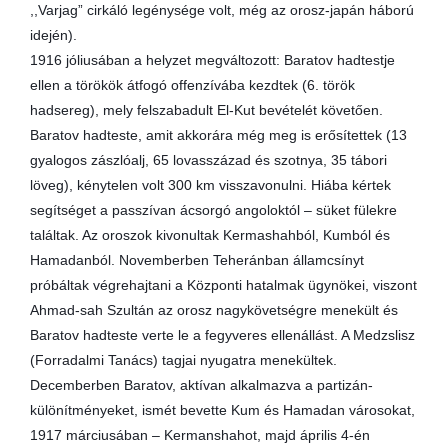
,,Varjag” cirkáló legénysége volt, még az orosz-japán háború
idején).
1916 jóliusában a helyzet megváltozott: Baratov hadtestje
ellen a törökök átfogó offenzívába kezdtek (6. török
hadsereg), mely felszabadult El-Kut bevételét követően.
Baratov hadteste, amit akkorára még meg is erősítettek (13
gyalogos zászlóalj, 65 lovasszázad és szotnya, 35 tábori
löveg), kénytelen volt 300 km visszavonulni. Hiába kértek
segítséget a passzívan ácsorgó angoloktól – süket fülekre
találtak. Az oroszok kivonultak Kermashahból, Kumból és
Hamadanból. Novemberben Teheránban államcsínyt
próbáltak végrehajtani a Központi hatalmak ügynökei, viszont
Ahmad-sah Szultán az orosz nagykövetségre menekült és
Baratov hadteste verte le a fegyveres ellenállást. A Medzslisz
(Forradalmi Tanács) tagjai nyugatra menekültek.
Decemberben Baratov, aktívan alkalmazva a partizán-
különítményeket, ismét bevette Kum és Hamadan városokat,
1917 márciusában – Kermanshahot, majd április 4-én