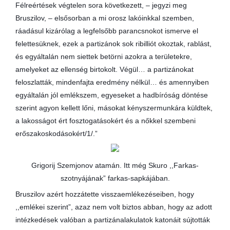
Félreértések végtelen sora következett, – jegyzi meg
Bruszilov, – elsősorban a mi orosz lakóinkkal szemben,
ráadásul kizárólag a legfelsőbb parancsnokot ismerve el
felettesüknek, ezek a partizánok sok ribilliót okoztak, rablást,
és egyáltalán nem siettek betörni azokra a területekre,
amelyeket az ellenség birtokolt. Végül… a partizánokat
feloszlatták, mindenfajta eredmény nélkül… és amennyiben
egyáltalán jól emlékszem, egyeseket a hadbíróság döntése
szerint agyon kellett lőni, másokat kényszermunkára küldtek,
a lakosságot ért fosztogatásokért és a nőkkel szembeni
erőszakoskodásokért/1/.”
Grigorij Szemjonov atamán. Itt még Skuro ,,Farkas-
szotnyájának” farkas-sapkájában.
Bruszilov azért hozzátette visszaemlékezéseiben, hogy
,,emlékei szerint”, azaz nem volt biztos abban, hogy az adott
intézkedések valóban a partizánalakulatok katonáit sújtották