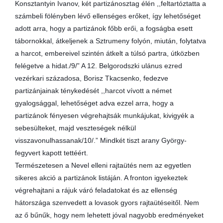
Konsztantyin Ivanov, két partizánosztag élén ,,feltartóztatta a
számbeli fölényben lévő ellenséges erőket, így lehetőséget
adott arra, hogy a partizánok főbb erői, a fogságba esett
tábornokkal, átkeljenek a Sztrumeny folyón, miután, folytatva
a harcot, embereivel szintén átkelt a túlsó partra, útközben
felégetve a hidat./9/” A 12. Belgorodszki ulánus ezred
vezérkari századosa, Borisz Tkacsenko, fedezve
partizánjainak ténykedését ,,harcot vívott a német
gyalogsággal, lehetőséget adva ezzel arra, hogy a
partizánok fényesen végrehajtsák munkájukat, kivigyék a
sebesülteket, majd veszteségek nélkül
visszavonulhassanak/10/.” Mindkét tiszt arany György-
fegyvert kapott tettéért.
Természetesen a Nevel elleni rajtaütés nem az egyetlen
sikeres akció a partizánok listáján. A fronton igyekeztek
végrehajtani a rájuk váró feladatokat és az ellenség
hátországa szenvedett a lovasok gyors rajtaütéseitől. Nem
az ő bűnűk, hogy nem lehetett jóval nagyobb eredményeket