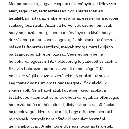
Megparancsolta, hogy a csapatok állományát küldjék vissza
alegységeikhez, természetesen nyilvántartásban és
tartalékban tartva az embereket arra az esetre, ha a jövőben
szükség lesz rájuk. Viszont a kérvények özöne nem csak
hogy nem szűnt meg, hanem a kérvényeken kívül, hogy
őrizzék meg a partizánosztagokat, újabb ajánlatok érkeztek
más-más frontszakaszokról, melyek szorgalmazták újabb
partizáncsoportok létrehozását. Végeredményben a
hercehurca egészen 1917 októberéig folytatódott és csak a
Sztavka határozott parancsa vetett ennek véget/14/.
Vonjuk le végül a következtetéseket. A partizánok sokat
segíthettek volna az orosz hadseregnek. Sok akciójuk
sikeres volt. Nem hagyhatjuk figyelmen kívül azokat a
tiszteket és katonákat sem, akik beszivárogtak az ellenséges
hátországba és ott hőstetteket, illetve sikeres rajtaütéseket
hajtottak végre. Nem rajtuk múlt, hogy a frontvonalon-túli
rajdolásaik, portyáik nem nőtték ki magukat össznépi
gerillaháborúvá. ,,A jelentős erdős és mocsaras területek;