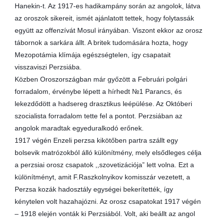
Hanekin-t. Az 1917-es hadikampány során az angolok, látva
az oroszok sikereit, ismét ajánlatott tettek, hogy folytassák
együtt az offenzívát Mosul irányában. Viszont ekkor az orosz
tábornok a sarkára állt. A britek tudomására hozta, hogy
Mezopotámia klímája egészségtelen, így csapatait
visszaviszi Perzsiába.
Közben Oroszországban már győzött a Februári polgári
forradalom, érvénybe lépett a hírhedt №1 Parancs, és
lekezdődött a hadsereg drasztikus leépülése. Az Októberi
szocialista forradalom tette fel a pontot. Perzsiában az
angolok maradtak egyeduralkodó erőnek.
1917 végén Enzeli perzsa kikötőben partra szállt egy
bolsevik matrózokból álló különítmény, mely elsődleges célja
a perzsiai orosz csapatok ,,szovetizációja” lett volna. Ezt a
különítményt, amit F.Raszkolnyikov komisszár vezetett, a
Perzsa kozák hadosztály egységei bekerítették, így
kénytelen volt hazahajózni. Az orosz csapatokat 1917 végén
– 1918 elején vonták ki Perzsiából. Volt, aki beállt az angol