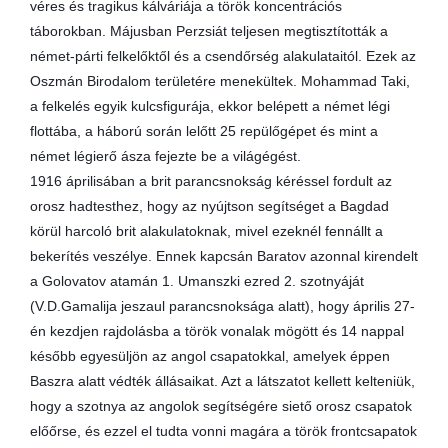
véres és tragikus kálváriája a török koncentrációs
táborokban. Májusban Perzsiát teljesen megtisztították a
német-párti felkelőktől és a csendőrség alakulataitól. Ezek az
Oszmán Birodalom területére menekültek. Mohammad Taki,
a felkelés egyik kulcsfigurája, ekkor belépett a német légi
flottába, a háború során lelőtt 25 repülőgépet és mint a
német légierő ásza fejezte be a világégést.
1916 áprilisában a brit parancsnokság kéréssel fordult az
orosz hadtesthez, hogy az nyújtson segítséget a Bagdad
körül harcoló brit alakulatoknak, mivel ezeknél fennállt a
bekerítés veszélye. Ennek kapcsán Baratov azonnal kirendelt
a Golovatov atamán 1. Umanszki ezred 2. szotnyáját
(V.D.Gamalija jeszaul parancsnoksága alatt), hogy április 27-
én kezdjen rajdolásba a török vonalak mögött és 14 nappal
később egyesüljön az angol csapatokkal, amelyek éppen
Baszra alatt védték állásaikat. Azt a látszatot kellett kelteniük,
hogy a szotnya az angolok segítségére siető orosz csapatok
előőrse, és ezzel el tudta vonni magára a török frontcsapatok