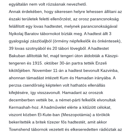
egyáltalán nem volt rózsásnak nevezhető.
Annak érdekében, hogy sikeresen helyre lehessen állítani az
északi területek feletti ellenőrzést, az orosz parancsnokság
felállított egy lovas hadtestet, melynek parancsnokságával
Nyikolaj Baratov tábornokot bízták meg. A hadtest állt 3
gyalogsági zászlóaljból (örmény népfelkelők és önkéntesek),
39 lovas szotnyából és 20 tábori lövegből. A hadtestet
Bakuban állították fel, majd tengeri úton átdobták a Kászpi-
tengeren és 1915. október 30-án partra tették Enzeli
kikötőjében. November 11-án a hadtest bevonult Kazvinba,
ahonnan támadást intézett Kum és Hamadan irányába. A
perzsa csendőrség képtelen volt hathatós ellenállás
kifejtésére, így visszavonult. Hamadant az oroszok
decemberben vették be, a német-párti felkelők elvonultak
Kermashah-hoz. A hadművelet elérte a kitűzött célokat,
viszont közben El-Kute-ban (Meszopotámia) a törökök
bekerítették a britek tízezer fős hadtestét, amit akkor
Townshend tábornok vezetett és elkeseredetten rádióztak az