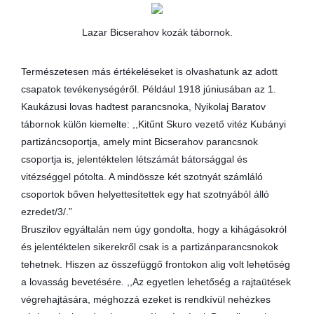
Lazar Bicserahov kozák tábornok.
Természetesen más értékeléseket is olvashatunk az adott
csapatok tevékenységéről. Például 1918 júniusában az 1.
Kaukázusi lovas hadtest parancsnoka, Nyikolaj Baratov
tábornok külön kiemelte: ,,Kitűnt Skuro vezető vitéz Kubányi
partizáncsoportja, amely mint Bicserahov parancsnok
csoportja is, jelentéktelen létszámát bátorsággal és
vitézséggel pótolta. A mindössze két szotnyát számláló
csoportok bőven helyettesítettek egy hat szotnyából álló
ezredet/3/.”
Bruszilov egyáltalán nem úgy gondolta, hogy a kihágásokról
és jelentéktelen sikerekről csak is a partizánparancsnokok
tehetnek. Hiszen az összefüggő frontokon alig volt lehetőség
a lovasság bevetésére. ,,Az egyetlen lehetőség a rajtaütések
végrehajtására, méghozzá ezeket is rendkívül nehézkes