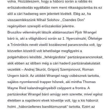
volna. Hozzáteszem, hogy a háború során a rablás és
erőszakoskodás egyáltalán nem ment ritkaságszámba és ez
alól a cári hadsereg sem jelentett kivételt. Elég az, ha
visszaemlékszünk Mihail Solohov ,,Csendes Don”
regényében szereplő erőszakolási jelentre.
Bruszilov véleményét látszik alátámasztani Pjotr Wrangel
báró is, aki a világháború során az 1. Nyercsinszki, Őfelsége
a Trónörökös nevét viselő kozákezred parancsnoka volt, így
közvetlen közelről volt lehetősége megfigyelni a
polgárháború későbbi ,,fehérgárdista” partizánparancsnokait,
akik ebben az időben még a cári haderő partizánalakulatait
vezették – Andrej Skurót, Grigorij Szemjonovot, Roman
Ungern bárót. Az utóbbit Wrangel nagy csibésznek tartotta,
sajátos nyomkereső trapper hősnek, aki mintha Thomas
Mayne Reid kalandregényeiből csöppent a frontra. A
partizánokat Wrangel báró amúgy sem szerette, mivel egész
életében a napóleoni elvek követője volt, így a kis háborút
holmi ,,háborúellenes banditizmusnak” tartotta. Ezért az