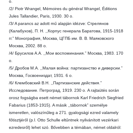
о.
/2/ Piotr Wrangel, Mémoires du général Wrangel, Éditions
Jules Tallandier, Paris, 1930. 30 o.
/3/ A parancs az adott mű alapján idézve: Стрелянов
(Калабухов), П. Н. ,,Корпус генерала Баратова, 1915-1918
гг.” Mонография, Москва, ЦГПБ им. В. В. Маяковского
Москва, 2002. 88 o.
/4/ Брусилов А.А. ,,Мои воспоминания.” Москва, 1983. 170
о.
/5/ Дробов М.А. ,,Малая война: партизанство и диверсии.”
Москва, Госвоениздат, 1931. 6 o.
/6/ Клембовский В.Н. ,,Партизанские действия.”
Исследование. Петроград, 1919. 230 о. A rajtaütés során
orosz fogságba esett német tábornok Karl Friedrich Siegfried
Fabarius (1853-1915). A másik ,,tábornok” személye
ismeretlen, valószínűleg a 271. gyalogsági ezred valamely
főtisztjéről (p.l. Otto Schulle eltűntnek nyilvánított vezérkari
ezredesről) lehet szó. Bővebben a témában, német oldalról: