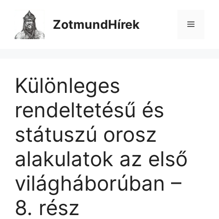
Kilépés
a
ZotmundHírek
Menü
tartalomba
Különleges
rendeltetésű és
státuszú orosz
alakulatok az első
világháborúban –
8. rész