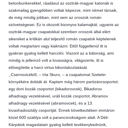
betonbunkerekkel, ráadásul az osztrák-magyar katonák is
szakmailag gyengébben voltak képezve, mint német társaik,
de még mindig jobban, mint sem az oroszok román
szövetségesei. Ez is okozott bizonyos kalamajkát, ugyanis az
osztrák-magyar csapatokkal szemben oroszok által elért
sikereket a kritikán alul teljesítő román csapatok képtelenek
voltak megtartani vagy kiaknázni. Ettől függetlenül itt is
gyakran gyalog kellett harcolni. Viszont az a bátorság, ami
mindig is jellemző volt a lovasságra, világszerte, itt is
elősegítette a harci virtus kibontakoztatását.
,,Csernovicéből, – írta Skuro, – a csapatomat Szeletin
környékére dobták át. Kaptam még három partizáncsoportot:
egy doni kozák csoportot (bikadorovcek), Bikadorov
alhadnagy vezetésével, uráli kozák csoportot, Abramov
alhadnagy vezetésével (abramovcek), és a 13.
lovashadosztály csoportját. Ennek következtében immáron
közel 600 szablya volt a parancsnokságom alatt. A Déli-
Kárpátok magaslatain gyalog kellett tevékenykednünk,