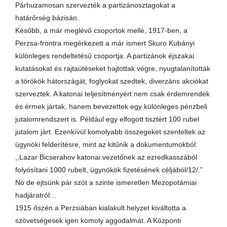
Párhuzamosan szervezték a partizánosztagokat a
határőrség bázisán.
Később, a már meglévő csoportok mellé, 1917-ben, a
Perzsa-frontra megérkezett a már ismert Skuro Kubányi
különleges rendeltetésű csoportja. A partizánok éjszakai
kutatásokat és rajtaütéseket hajtottak végre, nyugtalanították
a törökök hátországát, foglyokat szedtek, diverzáns akciókat
szerveztek. A katonai teljesítményért nem csak érdemrendek
és érmek jártak, hanem bevezettek egy különleges pénzbeli
jutalomrendszert is. Például egy elfogott tisztért 100 rubel
jutalom járt. Ezenkívül komolyabb összegeket szenteltek az
ügynöki felderítésre, mint az kitűnik a dokumentumokból:
,,Lazar Bicserahov katonai vezetőnek az ezredkasszából
folyósítani 1000 rubelt, ügynökök fizetésének céljából/12/.”
No de ejtsünk pár szót a szinte ismeretlen Mezopotámiai
hadjáratról…
1915 őszén a Perzsiában kialakult helyzet kiváltotta a
szövetségesek igen komoly aggodalmát. A Központi