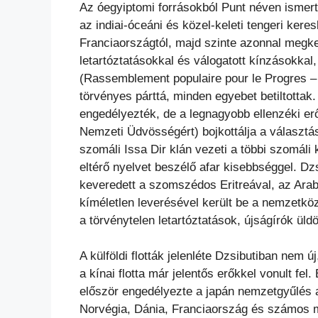
Az óegyiptomi forrásokból Punt néven ismert 
az indiai-óceáni és közel-keleti tengeri ker
Franciaországtól, majd szinte azonnal megkezd
letartóztatásokkal és válogatott kínzásokka
(Rassemblement populaire pour le Progres – 
törvényes párttá, minden egyebet betiltottak
engedélyezték, de a legnagyobb ellenzéki erő
Nemzeti Üdvösségért) bojkottálja a választá
szomáli Issa Dir klán vezeti a többi szomáli
eltérő nyelvet beszélő afar kisebbséggel. D
keveredett a szomszédos Eritreával, az Arab
kíméletlen leverésével került be a nemzetköz
a törvénytelen letartóztatások, újságírók ü
A külföldi flották jelenléte Dzsibutiban nem
a kínai flotta már jelentős erőkkel vonult fel.
először engedélyezte a japán nemzetgyűlés a 
Norvégia, Dánia, Franciaország és számos 