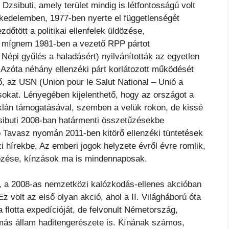
Dzsibuti, amely terület mindig is létfontosságú volt
eskedelemben, 1977-ben nyerte el függetlenségét
őtött a politikai ellenfelek üldözése,
l, mígnem 1981-ben a vezető RPP pártot
Népi gyűlés a haladásért) nyilvánították az egyetlen
. Azóta néhány ellenzéki párt korlátozott működését
, az USN (Union pour le Salut National – Unió a
sokat. Lényegében kijelenthető, hogy az országot a
 klán támogatásával, szemben a velük rokon, de kissé
zsibuti 2008-ban határmenti összetűzésekbe
 Tavasz nyomán 2011-ben kitörő ellenzéki tüntetések
i hírekbe. Az emberi jogok helyzete évről évre romlik,
ldözése, kínzások ma is mindennaposak.
 új, a 2008-as nemzetközi kalózkodás-ellenes akcióban
 Ez volt az első olyan akció, ahol a II. Világháború óta
flotta expedícióját, de felvonult Németország,
más állam haditengerészete is. Kínának számos,