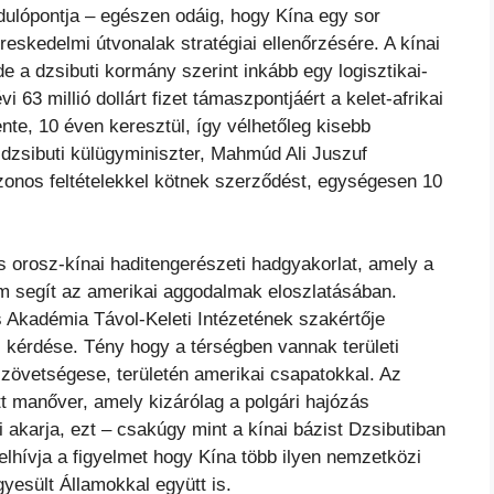
ndulópontja – egészen odáig, hogy Kína egy sor
reskedelmi útvonalak stratégiai ellenőrzésére. A kínai
e a dzsibuti kormány szerint inkább egy logisztikai-
i 63 millió dollárt fizet támaszpontjáért a kelet-afrikai
te, 10 éven keresztül, így vélhetőleg kisebb
 dzsibuti külügyminiszter, Mahmúd Ali Juszuf
zonos feltételekkel kötnek szerződést, egységesen 10
s orosz-kínai haditengerészeti hadgyakorlat, amely a
em segít az amerikai aggodalmak eloszlatásában.
 Akadémia Távol-Keleti Intézetének szakértője
 kérdése. Tény hogy a térségben vannak területi
zövetségese, területén amerikai csapatokkal. Az
tt manőver, amely kizárólag a polgári hajózás
ki akarja, ezt – csakúgy mint a kínai bázist Dzsibutiban
felhívja a figyelmet hogy Kína több ilyen nemzetközi
gyesült Államokkal együtt is.