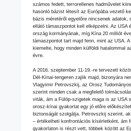
számos fedett, terrorellenes hadművelet kii
hasonló bázist létesít az Európába vezető ke
bázis méretéről egyelőre nincsenek adatok, d
ellátó támaszpontot kell elképzelni. Az USA év
ország kormányának, míg Kína 20 milliót éven
támaszpontot tart majd fenn, mint az USA. A
kiemelte, hogy minden külföldi hatalommal a
évre.
A 2016. szeptember 11-19.-re tervezett közö
Dél-Kínai-tengeren zajlik majd, bizonyára n
Vlagyimir Petrovszkij, az Orosz Tudományos
szerint minden csak a megfelelő tolmácsolás
viták, ám a Fülöp-szigetek maga is az USA s
orosz-kínai gyakorlat egy jó előre előkészíte
biztonságát szolgálja. Petrovszkij szerint, a
– értékelheti konfrontációs kísérletként, ám 
gyakorlaton is részt vett, többek között az E