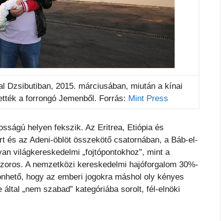
al Dzsibutiban, 2015. márciusában, miután a kínai
tették a forrongó Jemenből. Forrás:
Mint Press
ntosságú helyen fekszik. Az Eritrea, Etiópia és
t és az Adeni-öblöt összekötő csatornában, a Báb-el-
yan világkereskedelmi „fojtópontokhoz”, mint a
szoros. A nemzetközi kereskedelmi hajóforgalom 30%-
zönhető, hogy az emberi jogokra máshol oly kényes
ltal „nem szabad” kategóriába sorolt, fél-elnöki