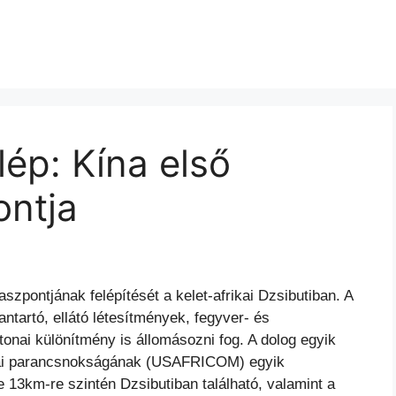
ép: Kína első
ontja
szpontjának felépítését a kelet-afrikai Dzsibutiban. A
ntartó, ellátó létesítmények, fegyver- és
nai különítmény is állomásozni fog. A dolog egyik
rikai parancsnokságának (USAFRICOM) egyik
13km-re szintén Dzsibutiban található, valamint a