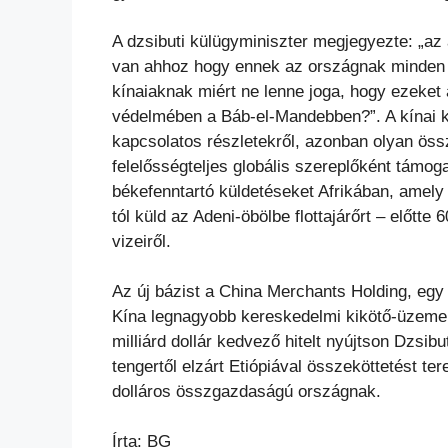
A dzsibuti külügyminiszter megjegyezte: „az
van ahhoz hogy ennek az országnak minden pon
kínaiaknak miért ne lenne joga, hogy ezeket
védelmében a Báb-el-Mandebben?”. A kínai k
kapcsolatos részletekről, azonban olyan ös
felelősségteljes globális szereplőként támoga
békefenntartó küldetéseket Afrikában, amely a
tól küld az Adeni-öbölbe flottajárőrt – előtte
vizeiről.
Az új bázist a China Merchants Holding, egy 
Kína legnagyobb kereskedelmi kikötő-üzemel
milliárd dollár kedvező hitelt nyújtson Dzsibu
tengertől elzárt Etiópiával összeköttetést te
dolláros összgazdaságú országnak.
Írta: BG