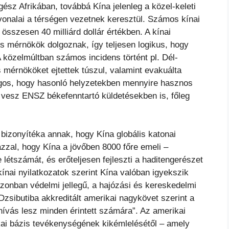
ész Afrikában, továbbá Kína jelenleg a közel-keleti
útvonalai a térségen vezetnek keresztül. Számos kínai
összesen 40 milliárd dollár értékben. A kínai
 mérnökök dolgoznak, így teljesen logikus, hogy
A közelmúltban számos incidens történt pl. Dél-
mérnököket ejtettek túszul, valamint evakuálta
lágos, hogy hasonló helyzetekben mennyire hasznos
t vesz ENSZ békefenntartó küldetésekben is, főleg
 bizonyítéka annak, hogy Kína globális katonai
azzal, hogy Kína a jövőben 8000 főre emeli –
étszámát, és erőteljesen fejleszti a haditengerészet
 kínai nyilatkozatok szerint Kína valóban igyekszik
a azonban védelmi jellegű, a hajózási és kereskedelmi
zsibutiba akkreditált amerikai nagykövet szerint a
hívás lesz minden érintett számára”. Az amerikai
ai bázis tevékenységének kikémlelésétől – amely