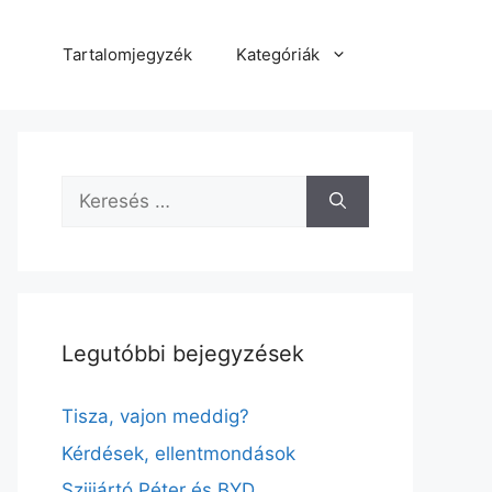
Tartalomjegyzék
Kategóriák
Keresés:
Legutóbbi bejegyzések
Tisza, vajon meddig?
Kérdések, ellentmondások
Szijjártó Péter és BYD