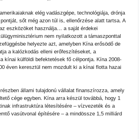
 amerikaiaknak elég vadászgépe, technológiája, drónja
tját, sőt még azon túl is, ellenőrzése alatt tartsa. A
 az eszközöket használja… a saját érdekei
ülügyminisztérium nem nyilatkozott a támaszponttal
szefüggésbe helyezte azt, amelyben Kína erősödő de
tja a kalózkodás elleni erőfeszítéseket, a
 kínai külföldi befektetések fő célpontja. Kína 2008-
 600 éven keresztül nem mozdult ki a kínai flotta hazai
részben állami tulajdonú vállalat finanszírozza, amely
tető cége egyben. Kína arra készül továbbá, hogy 1
tinak infrastruktúra létesítésére – vízvezeték és a
remtő vasútvonal építésére – a mindössze 1,5 milliárd