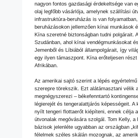
nagyon fontos gazdasági érdekeltsége van eg
olaj legfőbb vásárlója, amelynek szállítási 
infrastruktúra-beruházás is van folyamatban, 
beruházásokon jellemzően kínai munkások és
Kína szeretné biztonságban tudni polgárait. 
Szudánban, ahol kínai vendégmunkásokat és 
Jemenből és Líbiából állampolgárait, így vi
egy ilyen támaszpont. Kína erőteljesen rész
Afrikában.
Az amerikai sajtó szerint a lépés egyértelmű
szerepre törekszik. Ezt alátámasztani vélik 
megnégyszerezi – békefenntartó kontingense l
légierejét és tengeralattjárós képességeit. A
nyílt tengeri flottaerőt kiépíteni, ennek célj
útvonalak megóvására szolgál. Tom Kelly, a D
bázisok jelenléte ugyabban az országban „ki
félelmek széles skálán mozognak, az amerik