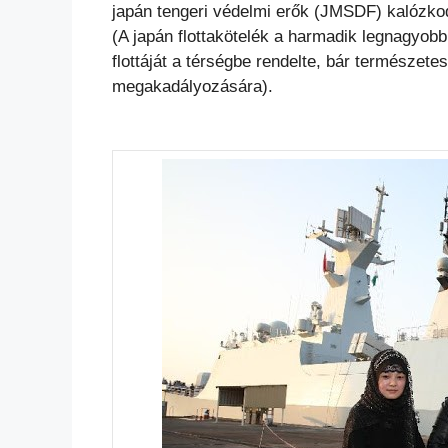
japán tengeri védelmi erők (JMSDF) kalózkodá
(A japán flottakötelék a harmadik legnagyobb
flottáját a térségbe rendelte, bár természe
megakadályozására).