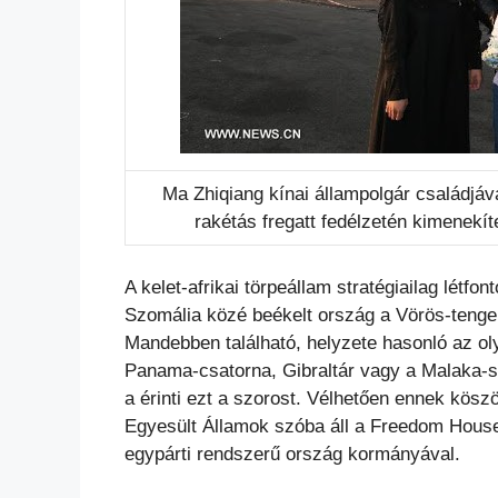
Ma Zhiqiang kínai állampolgár családjáv
rakétás fregatt fedélzetén kimenekí
A kelet-afrikai törpeállam stratégiailag létfo
Szomália közé beékelt ország a Vörös-tenger
Mandebben található, helyzete hasonló az ol
Panama-csatorna, Gibraltár vagy a Malaka-
a érinti ezt a szorost. Vélhetően ennek kös
Egyesült Államok szóba áll a Freedom House á
egypárti rendszerű ország kormányával.