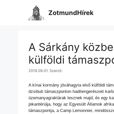
Kilépés
a
ZotmundHírek
tartalomba
A Sárkány közbel
külföldi támaszp
2016.09.01.
Szerző:
A kínai kormány jóváhagyta első külföldi táma
dzsibuti támaszponton haditengerészeti karba
üzemanyagraktárak lesznek majd, és egy kato
pikantériája, hogy az Egyesült Államok af
támaszpontja, a Camp Lemonnier, mindössze 