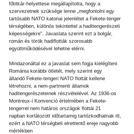
főtitkár-helyettese megállapította, hogy a
szervezetnek
szüksége lenne „megfontolni egy
tartósabb NATO katonai jelenlétet a Fekete-tenger
térségében, különös
tekintettel a haditengerészeti
képességekre”. Javaslata szerint ezt a bolgár,
román és török hadiflották
szorosabb
együttműködésével lehetne elérni.
Mindazonáltal ez a javaslat sem fogja kielégíteni
Románia korábbi ötletét, mely szerint egy
állandó
Fekete-tengeri NATO flottát kellene
létrehozni, a nem-partmenti államok
haditengerészeteinek részvételével.
Az 1936-os
Montreux-i Konvenció értelmében a Fekete-
tengerrel nem határos országok flottái 21
napban
korlátozott időtartamig tartózkodhatnak itt,
ezért a NATO térségbeli elrettentő ereje nagyobb
mértékben