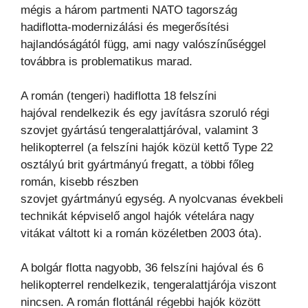
mégis a három partmenti NATO tagország
hadiflotta-modernizálási és megerősítési
hajlandóságától függ, ami
nagy valószínűséggel
továbbra is problematikus marad.
A román (tengeri) hadiflotta 18 felszíni
hajóval
rendelkezik és egy javításra szoruló régi
szovjet gyártású tengeralattjáróval, valamint 3
helikopterrel (a
felszíni hajók közül kettő Type 22
osztályú brit gyártmányú fregatt, a többi főleg
román, kisebb részben
szovjet gyártmányú egység. A nyolcvanas évekbeli
technikát képviselő angol hajók vételára nagy
vitákat
váltott ki a román közéletben 2003 óta).
A bolgár flotta nagyobb, 36 felszíni hajóval és 6
helikopterrel
rendelkezik, tengeralattjárója viszont
nincsen. A román flottánál régebbi hajók között