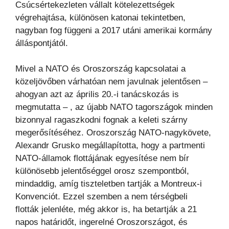
Csúcsértekezleten
vállalt kötelezettségek
végrehajtása, különösen katonai tekintetben,
nagyban fog függeni a 2017 utáni
amerikai kormány
álláspontjától.
Mivel a NATO és Oroszország kapcsolatai a
közeljövőben várhatóan nem javulnak jelentősen –
ahogyan azt
az április 20.-i tanácskozás is
megmutatta – , az újabb NATO tagországok minden
bizonnyal ragaszkodni
fognak a keleti szárny
megerősítéséhez. Oroszország NATO-nagykövete,
Alexandr Grusko megállapította,
hogy a partmenti
NATO-államok flottájának egyesítése nem bír
különösebb jelentőséggel orosz szempontból,
mindaddig, amíg tiszteletben tartják a Montreux-i
Konvenciót. Ezzel szemben a nem térségbeli
flották
jelenléte, még akkor is, ha betartják a 21
napos határidőt, ingerelné Oroszországot, és