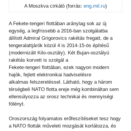
A Moszkva cirkáló (forrás:
eng.mil.ru
)
A Fekete-tengeri flottában
aránylag sok az új
egység, a legfrissebb a 2016-ban szolgálatba
állított Admiral Grigorovics rakétás fregatt,
de a
tengeralattjárók közül 4 is 2014-15-ös építésű
(modernizált Kilo-osztály). Két Bujan-osztályú
rakétás korvett is szolgál a
Fekete-tengeri flottában, ezek nagyon modern
hajók, fejlett elektronikai hadviselésre
alkalmas
felszereléssel. Látható, hogy a három
térségbeli NATO flotta ereje még kombináltan sem
ellensúlyozza az
orosz technikai és mennyiségi
fölényt.
Oroszország folyamatos erőfeszítéseket tesz hogy
a NATO flották műveleti mozgását korlátozza, és