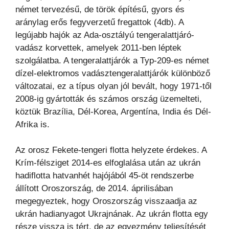
német tervezésű, de török építésű, gyors és
aránylag erős
fegyverzetű fregattok (4db). A
legújabb hajók az Ada-osztályú tengeralattjáró-
vadász korvettek, amelyek
2011-ben léptek
szolgálatba. A tengeralattjárók a Typ-209-es német
dízel-elektromos vadásztengeralattjárók
különböző
változatai, ez a típus olyan jól bevált, hogy 1971-től
2008-ig gyártották és számos ország
üzemelteti,
köztük Brazília, Dél-Korea, Argentína, India és Dél-
Afrika is.
Az orosz Fekete-tengeri flotta helyzete érdekes. A
Krím-félsziget 2014-es elfoglalása után az ukrán
hadiflotta
hatvanhét hajójából 45-öt rendszerbe
állított Oroszország, de 2014. áprilisában
megegyeztek, hogy
Oroszország visszaadja az
ukrán hadianyagot Ukrajnának. Az ukrán flotta egy
része vissza is tért, de az
egyezmény teljesítését