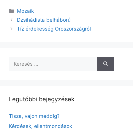
c
ai
Kategória
Mozaik
e
l
Dzsihádista belháború
b
Tíz érdekesség Oroszországról
o
o
k
Keresés:
Legutóbbi bejegyzések
Tisza, vajon meddig?
Kérdések, ellentmondások