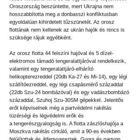
Oroszország beszüntette, mert Ukrajna nem
hosszabbította meg a donbasszi
konfliktusban
egyoldalúan kihirdetett tűzszünetét. Az orosz
flottának nem kellenek az ukrán hajók és nincs is
szüksége rájuk egyébként.
Az orosz flotta 44 felszíni hajóval és 5 dízel-
elektromos támadó tengeralattjáróval rendelkezik,
valamint egy
tengeralattjáró-elhárító
helikopterezreddel (20db Ka-27 és Mi-14), egy légi
szállítóezreddel, egy légi
csapásmérő századdal
(22db Szu-24 bombázóval) és egy vadászbombázó
századdal, Szuhoj Szu-30SM
gépekkel. Jelentős
erőt képviselnek még a partvédelmi rakétás
tüzérségi és légvédelmi erők és
a
tengerészgyalogság is. A flotta zászlóshajója a
Moszkva rakétás cirkáló, amit a 90-es években
felújítottak és
átfegyvereztek. Gyors és nagyon