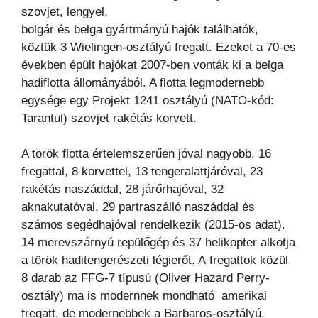
szovjet, lengyel,
bolgár és belga gyártmányú hajók találhatók,
köztük 3 Wielingen-osztályú fregatt. Ezeket a 70-es
években
épült hajókat 2007-ben vonták ki a belga
hadiflotta állományából. A flotta legmodernebb
egysége egy
Projekt 1241 osztályú (NATO-kód:
Tarantul) szovjet rakétás korvett.
A török flotta értelemszerűen jóval nagyobb, 16
fregattal, 8 korvettel, 13 tengeralattjáróval, 23
rakétás
naszáddal, 28 járőrhajóval, 32
aknakutatóval, 29 partraszálló naszáddal és
számos segédhajóval rendelkezik
(2015-ös adat).
14 merevszárnyú repülőgép és 37 helikopter alkotja
a török haditengerészeti légierőt. A
fregattok közül
8 darab az FFG-7 típusú (Oliver Hazard Perry-
osztály) ma is modernnek mondható amerikai
fregatt, de modernebbek a Barbaros-osztályú,