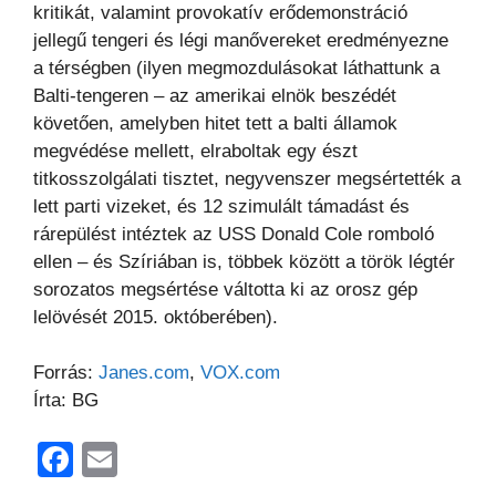
kritikát, valamint
provokatív erődemonstráció
jellegű tengeri és légi manővereket eredményezne
a térségben (ilyen
megmozdulásokat láthattunk a
Balti-tengeren – az amerikai elnök beszédét
követően, amelyben hitet tett a
balti államok
megvédése mellett, elraboltak egy észt
titkosszolgálati tisztet, negyvenszer megsértették a
lett
parti vizeket, és 12 szimulált támadást és
rárepülést intéztek az USS Donald Cole romboló
ellen – és
Szíriában is, többek között a török légtér
sorozatos megsértése váltotta ki az orosz gép
lelövését 2015.
októberében).
Forrás:
Janes.com
,
VOX.com
Írta: BG
F
E
a
m