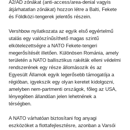
A2/AD
zónákat (anti-access/area-denial vagyis
átjárhatatlan zónákat) hozzon létre a Balti, Fekete
és
Földközi-tengerek jelentős részein.
Vershbow nyilatkozata az egyik első egyértelmű
utalás egy valószínűsíthető magas szintű
elkötelezettségre a
NATO Fekete-tengeri
megerősítését illetően. Különösen Románia, amely
területén a NATO ballisztikus
rakéták elleni védelmi
rendszerének egy része állomásozik és az
Egyesült Államok egyik legerősebb
támogatója a
régióban, igyekszik egy olyan keretet kidolgozni,
amelyben nem-partmenti országok, főleg az
USA,
lényegében állandóan jelen lehetnének a
térségben.
A NATO várhatóan biztosítani fog anyagi
eszközöket a flottafejlesztésre, azonban a Varsói