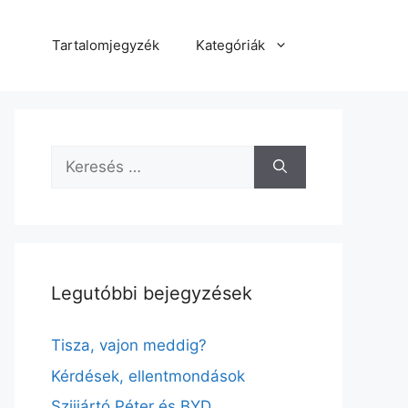
Tartalomjegyzék
Kategóriák
Keresés:
Legutóbbi bejegyzések
Tisza, vajon meddig?
Kérdések, ellentmondások
Szijjártó Péter és BYD