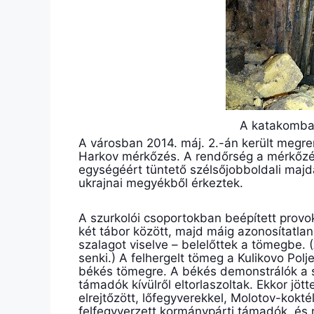
A katakombar
A városban 2014. máj. 2.-án került meg
Harkov mérkőzés. A rendőrség a mérkőzé
egységéért tüntető szélsőjobboldali majda
ukrajnai megyékből érkeztek.
A szurkolói csoportokban beépített prov
két tábor között, majd máig azonosítatla
szalagot viselve – belelőttek a tömegbe. (
senki.) A felhergelt tömeg a Kulikovo Polje
békés tömegre. A békés demonstrálók a 
támadók kívülről eltorlaszoltak. Ekkor jötte
elrejtőzött, lőfegyverekkel, Molotov-kokt
felfegyverzett kormánypárti támadók, és 