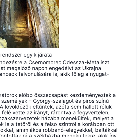
endszer egyik járata
rendezésre a Csernomorec Odessza-Metaliszt
st megelőző napon engedélyt az Ukrajna
nosok felvonulására is, akik főleg a nyugat-
okátorok előbb összecsapást kezdeményeztek a
n személyek – György-szalagot és piros színű
A lövöldözők eltűntek, azóta sem hallott róluk
 felé vette az irányt, rárontva a fegyvertelen,
szakszervezetek házába menekültek, melyet a
k le a tetőről és a felső szintről a korábban ott
élokkal, ammiákos robbanó-elegyekkel, baltákkal
rontottak rá a székházba menekültekre, akik így