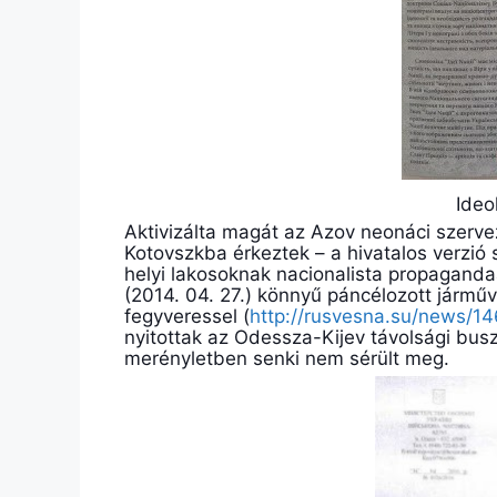
Ideo
Aktivizálta magát az Azov neonáci szerve
Kotovszkba érkeztek – a hivatalos verzió s
helyi lakosoknak nacionalista propaganda
(2014. 04. 27.) könnyű páncélozott járm
fegyveressel (
http://rusvesna.su/news/1
nyitottak az Odessza-Kijev távolsági busz
merényletben senki nem sérült meg.