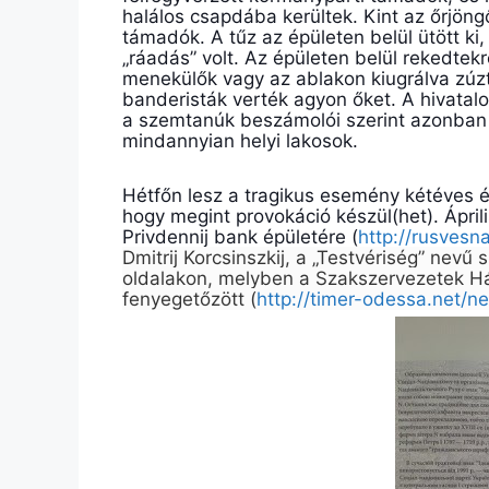
halálos csapdába kerültek. Kint az őrjöng
támadók. A tűz az épületen belül ütött ki,
„ráadás” volt. Az épületen belül rekedtekr
menekülők vagy az ablakon kiugrálva zúzt
banderisták verték agyon őket.
A hivatal
a szemtanúk beszámolói szerint azonban t
mindannyian helyi lakosok.
Hétfőn lesz a tragikus esemény kétéves év
hogy megint provokáció készül(het). Ápril
Privdennij bank épületére (
http://rusves
Dmitrij Korcsinszkij, a „Testvériség” nevű
oldalakon, melyben a Szakszervezetek Há
fenyegetőzött (
http://timer-odessa.net/