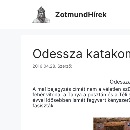
Kilépés
a
ZotmundHírek
tartalomba
Odessza katako
2016.04.28.
Szerző:
Odessza
A mai bejegyzés címét nem a véletlen sz
fehér vitorla, a Tanya a pusztán és a Téli
évvel idősebben ismét fegyvert kényszerü
fasiszták.