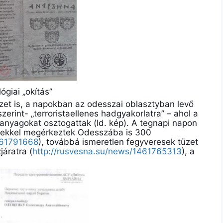
lógiai „okítás”
zet is, a napokban az odesszai oblasztyban levő
zerint- „terroristaellenes hadgyakorlatra” – ahol a
anyagokat osztogattak (ld. kép). A tegnapi napon
űvekkel megérkeztek Odesszába is 300
461791668
), továbbá ismeretlen fegyveresek tüzet
járatra (
http://rusvesna.su/news/1461765313
), a