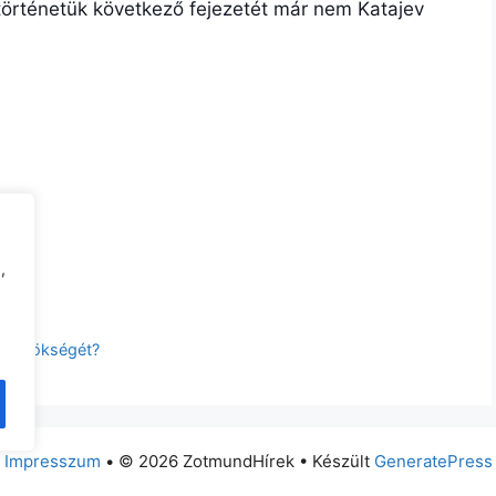
történetük következő fejezetét már nem Katajev
,
sa
ton elnökségét?
Impresszum
• © 2026 ZotmundHírek • Készült
GeneratePress