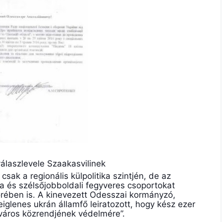
válaszlevele Szaakasvilinek
sak a regionális külpolitika szintjén, de az
sta és szélsőjobboldali fegyveres csoportokat
örében is. A kinevezett Odesszai kormányzó,
iglenes ukrán államfő leiratozott, hogy kész ezer
város közrendjének védelmére”.