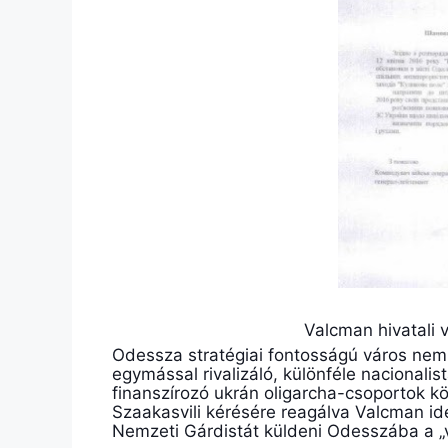
Valcman hivatali 
Odessza stratégiai fontosságú város nem c
egymással rivalizáló, különféle nacionali
finanszírozó ukrán oligarcha-csoportok k
Szaakasvili kérésére reagálva Valcman ide
Nemzeti Gárdistát küldeni Odesszába a „