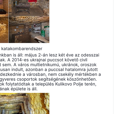
i katakombarendszer
ban is áll: május 2-án lesz két éve az odesszai
k. A 2014-es ukrajnai puccsot követő civil
át sem. A város multietnikumú, ukránok, oroszok
kusan indult, azonban a puccsal hatalomra jutott
endezkednie a városban, nem csekély mértékben a
 fegyveres csoportok segítségének köszönhetően.
ások folytatódtak a település Kulikovo Polje terén,
ak épülete is áll.