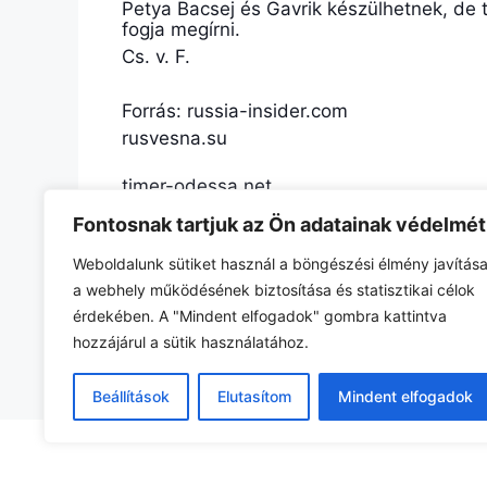
Petya Bacsej és Gavrik készülhetnek, de 
fogja megírni.
Cs. v. F.
Forrás: russia-insider.com
rusvesna.su
timer-odessa.net
F
E
Fontosnak tartjuk az Ön adatainak védelmét
a
m
Weboldalunk sütiket használ a böngészési élmény javítása
c
ai
a webhely működésének biztosítása és statisztikai célok
Kategória
Mozaik
érdekében. A "Mindent elfogadok" gombra kattintva
Szeverodvinszk – a tengeralattjárók szülőváro
e
l
hozzájárul a sütik használatához.
President Killary: Túlélné-e a világ Hillary Clin
b
o
Beállítások
Elutasítom
Mindent elfogadok
o
k