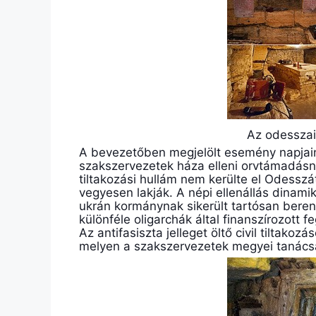
Az odessza
A bevezetőben megjelölt esemény napjaink
szakszervezetek háza elleni orvtámadásna
tiltakozási hullám nem kerülte el Odessz
vegyesen lakják. A népi ellenállás dinami
ukrán kormánynak sikerült tartósan ber
különféle oligarchák által finanszírozott
Az antifasiszta jelleget öltő civil tiltakoz
melyen a szakszervezetek megyei tanácsán