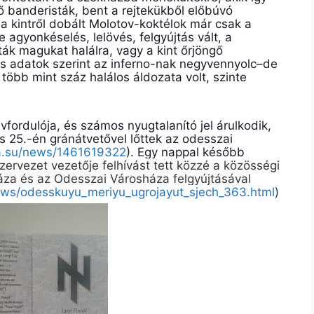
ő banderisták, bent a rejtekükből előbúvó
 a kintről dobált Molotov-koktélok már csak a
e agyonkéselés, lelövés, felgyújtás vált, a
ák magukat halálra, vagy a kint őrjöngő
os adatok szerint az inferno-nak negyvennyolc–de
öbb mint száz halálos áldozata volt, szinte
fordulója, és számos nyugtalanító jel árulkodik,
is 25.-én gránátvetővel lőttek az odesszai
na.su/news/1461619322
). Egy nappal később
 szervezet vezetője felhívást tett közzé a közösségi
za és az Odesszai Városháza felgyújtásával
news/odesskuyu_meriyu_ugrojayut_sjech_363.html
)