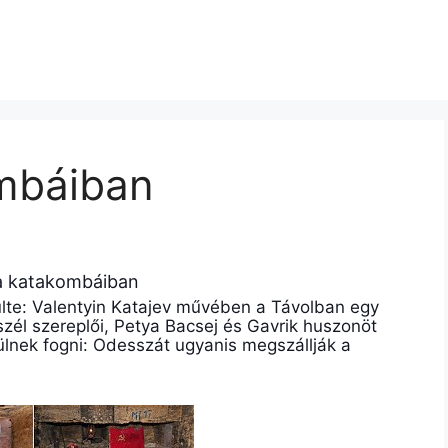
mbáiban
 katakombáiban
ülte: Valentyin Katajev művében a Távolban egy
 szél szereplői, Petya Bacsej és Gavrik huszonöt
lnek fogni: Odesszát ugyanis megszállják a