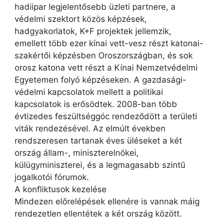
hadiipar legjelentősebb üzleti partnere, a
védelmi szektort közös képzések,
hadgyakorlatok, K+F projektek jellemzik,
emellett több ezer kínai vett-vesz részt katonai-
szakértői képzésben Oroszországban, és sok
orosz katona vett részt a Kínai Nemzetvédelmi
Egyetemen folyó képzéseken. A gazdasági-
védelmi kapcsolatok mellett a politikai
kapcsolatok is erősödtek. 2008-ban több
évtizedes feszültséggóc rendeződött a területi
viták rendezésével. Az elmúlt években
rendszeresen tartanak éves üléseket a két
ország állam-, miniszterelnökei,
külügyminiszterei, és a legmagasabb szintű
jogalkotói fórumok.
A konfliktusok kezelése
Mindezen előrelépések ellenére is vannak máig
rendezetlen ellentétek a két ország között.