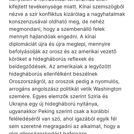
kifejtett tevékenysége miatt. Kínai szemszögből
nézve a szír konfliktus kizárólag a nagyhatalmak
konszenzusával oldható meg, de nehéz
megmondani, hogy a szembenálló felek
mennyit hajlandóak engedni. A kínai
diplomáciát újra és újra meglepi, mennyire
befolyásolják az orosz és az amerikai vezető
köröket a hidegháborús reflexek és
beidegződések. Az amerikaiak a legyőzött
hidegháborús ellenfélként beszélnek
Oroszországról, az oroszok pedig a nyomulós,
arrogáns angolszász politikát vetik Washington
szemére. Egyes elemzők szerint Szíria és
Ukrajna egy új hidegháború nyitánya,
ugyanakkor Peking szerint csak a korábbi
feléledéséről van szó, ahol igazából egyik fél
sem szeretné megragadni az alkalmat, hogy a
régi ellenségeskedést befejezze.