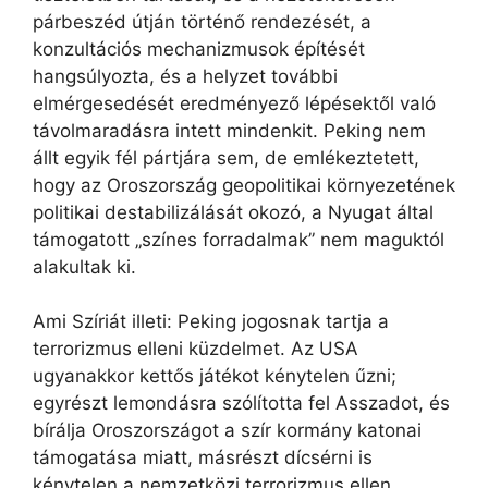
párbeszéd útján történő rendezését, a
konzultációs mechanizmusok építését
hangsúlyozta, és a helyzet további
elmérgesedését eredményező lépésektől való
távolmaradásra intett mindenkit. Peking nem
állt egyik fél pártjára sem, de emlékeztetett,
hogy az Oroszország geopolitikai környezetének
politikai destabilizálását okozó, a Nyugat által
támogatott „színes forradalmak” nem maguktól
alakultak ki.
Ami Szíriát illeti: Peking jogosnak tartja a
terrorizmus elleni küzdelmet. Az USA
ugyanakkor kettős játékot kénytelen űzni;
egyrészt lemondásra szólította fel Asszadot, és
bírálja Oroszországot a szír kormány katonai
támogatása miatt, másrészt dícsérni is
kénytelen a nemzetközi terrorizmus ellen