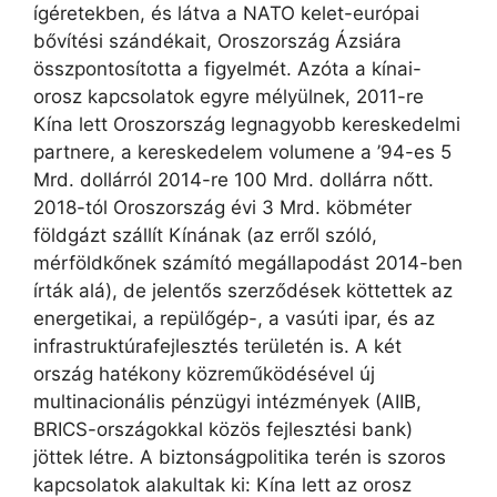
ígéretekben, és látva a NATO kelet-európai
bővítési szándékait, Oroszország Ázsiára
összpontosította a figyelmét. Azóta a kínai-
orosz kapcsolatok egyre mélyülnek, 2011-re
Kína lett Oroszország legnagyobb kereskedelmi
partnere, a kereskedelem volumene a ’94-es 5
Mrd. dollárról 2014-re 100 Mrd. dollárra nőtt.
2018-tól Oroszország évi 3 Mrd. köbméter
földgázt szállít Kínának (az erről szóló,
mérföldkőnek számító megállapodást 2014-ben
írták alá), de jelentős szerződések köttettek az
energetikai, a repülőgép-, a vasúti ipar, és az
infrastruktúrafejlesztés területén is. A két
ország hatékony közreműködésével új
multinacionális pénzügyi intézmények (AIIB,
BRICS-országokkal közös fejlesztési bank)
jöttek létre. A biztonságpolitika terén is szoros
kapcsolatok alakultak ki: Kína lett az orosz