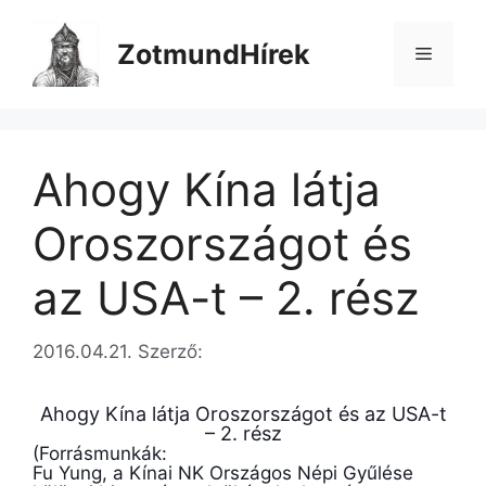
Kilépés
a
ZotmundHírek
Menü
tartalomba
Ahogy Kína látja
Oroszországot és
az USA-t – 2. rész
2016.04.21.
Szerző:
Ahogy Kína látja Oroszországot és az USA-t
– 2. rész
(Forrásmunkák:
Fu Yung, a Kínai NK Országos Népi Gyűlése