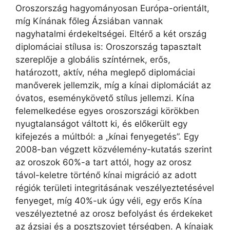
Oroszország hagyományosan Európa-orientált,
míg Kínának főleg Ázsiában vannak
nagyhatalmi érdekeltségei. Eltérő a két ország
diplomáciai stílusa is: Oroszország tapasztalt
szereplője a globális színtérnek, erős,
határozott, aktív, néha meglepő diplomáciai
manőverek jellemzik, míg a kínai diplomáciát az
óvatos, eseménykövető stílus jellemzi. Kína
felemelkedése egyes oroszországi körökben
nyugtalanságot váltott ki, és előkerült egy
kifejezés a múltból: a „kínai fenyegetés”. Egy
2008-ban végzett közvélemény-kutatás szerint
az oroszok 60%-a tart attól, hogy az orosz
távol-keletre történő kínai migráció az adott
régiók területi integritásának veszélyeztetésével
fenyeget, míg 40%-uk úgy véli, egy erős Kína
veszélyeztetné az orosz befolyást és érdekeket
az ázsiai és a posztszovjet térségben. A kínaiak