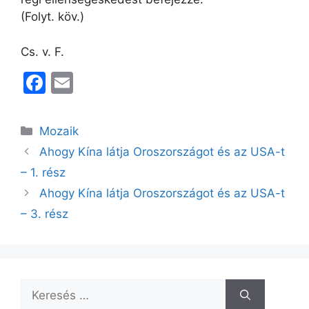
(Folyt. köv.)
Cs. v. F.
F
E
a
m
c
ai
Kategória
Mozaik
e
l
Ahogy Kína látja Oroszországot és az USA-t
b
– 1. rész
o
Ahogy Kína látja Oroszországot és az USA-t
o
– 3. rész
k
Keresés: