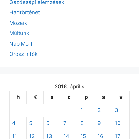
Gazdasági elemzések
Hadtörténet
Mozaik
Múltunk
NapiMorf
Orosz infók
2016. április
h
K
s
c
p
s
v
1
2
3
4
5
6
7
8
9
10
11
12
13
14
15
16
17