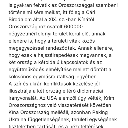
is gyakran felvetik az Oroszországgal szembeni
történelmi sérelmeiket, itt főleg a Cári
Birodalom által a XIX. sz.-ban Kínától
Oroszországhoz csatolt 600000
négyzetmérföldnyi terület kerül elő, annak
ellenére is, hogy a területi viták közös
megegyezéssel rendeződtek. Annak ellenére,
hogy ezek a hajszálrepedések megvannak, a
két ország a kétoldalú kapcsolatok és az
együttműködés elmélyítése mellett döntött a
kölcsönös egymásrautaltság jegyében.
A szír és ukrán konfliktusok kezelése jól
illusztrálja a két ország eltérő diplomáciai
irányvonalát. Az USA elemzői úgy vélték, Krím
Oroszországhoz való visszatérését követően
Kína Oroszország melléáll, azonban Peking
Ukrajna függetlenségének, területi egységének
tiszteletben tartását, és a nézeteltérések