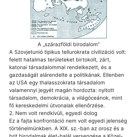
A „szárazföldi birodalom”
A Szovjetunió tipikus tellurokrata civilizáció volt:
felett hatalmas területeket birtokolt, zárt,
katonai társadalommal rendelkezett, és a
gazdaságát alárendelte a politikának. Ellenben
az USA egy thalasszokrata társadalom
valamennyi jegyét magán hordozta: nyitott
társadalom, demokrácia, a világóceánok, mint
fő kereskedelmi útvonalak ellenőrzése.
2. Nem volt rendkívüli, egyedi dolog
Ez a fajta konfrontáció nem volt egyedi jelenség
történelmünkben. A XIX. sz.-ban az orosz és a
brit birodalmak élet-halál versengése a Közel-