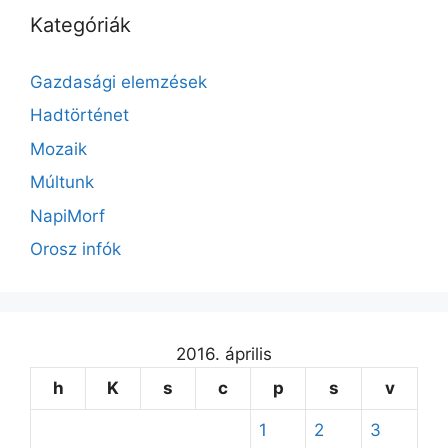
Kategóriák
Gazdasági elemzések
Hadtörténet
Mozaik
Múltunk
NapiMorf
Orosz infók
2016. április
h
K
s
c
p
s
v
1
2
3