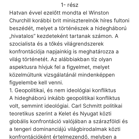
1- rész
Hatvan évvel ezelőtt mondta el Winston
Churchill korábbi brit miniszterelnök híres fultoni
beszédét, melyet a történészek a hidegháború
„hivatalos” kezdeteként tartanak számon. A
szocialista és a tőkés világrendszerek
konfrontációja napjainkig is meghatározza a
világ történetét. Az alábbiakban tíz olyan
aspektusra hívjuk fel a figyelmet, melyet
közelmúltunk vizsgálatánál mindenképpen
figyelembe kell venni.
1. Geopolitikai, és nem ideológiai konfliktus
A hidegháború inkább geopolitikai konfliktus
volt, semmint ideológiai. Carl Schmitt politikai
teoretikus szerint a Kelet és Nyugat közti
globális konfrontáció valójában a szárazföldi és
a tengeri dominanciájú világbirodalmak közti
konfrontációként értelmezendő, melyben a