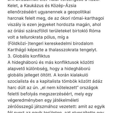
Kelet, a Kaukázus és Közép-Ázsia
ellenőrzéséért ugyanennek a geopolitikai
harcnak felelt meg, de az ókori római-karthagoi
viszály is ezen jegyeket hordozta magán, ahol
az óriási szárazföldi területeket birtokló Róma
volt a tellurokrata pólus, míg a
(Földközi-)tengeri kereskedelmi birodalom
Karthágó képezte a thalasszokrata tengelyt.
3. Globális konfliktus
A hidegháború és más konfliktusok közötti
alapvető különbség, hogy a hidegháború
globális jelleget öltött. A korán kialakuló
szocialista és a kapitalista tömbök között ádáz
harc dúlt az ún. „el nem kötelezett” országok
feletti befolyás megszerzéséért, mely egy
végeredményben egy játékelméleti
zéróösszegű játszmához vezetett: amit az egyik
fél nyert az egyik területen, azt elveszítette egy