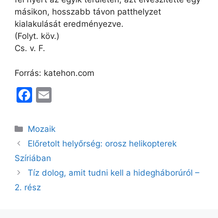
másikon, hosszabb távon patthelyzet
kialakulását eredményezve.
(Folyt. köv.)
Cs. v. F.
Forrás: katehon.com
F
E
a
m
c
ai
Kategória
Mozaik
e
l
Előretolt helyőrség: orosz helikopterek
b
Szíriában
o
Tíz dolog, amit tudni kell a hidegháborúról –
o
2. rész
k