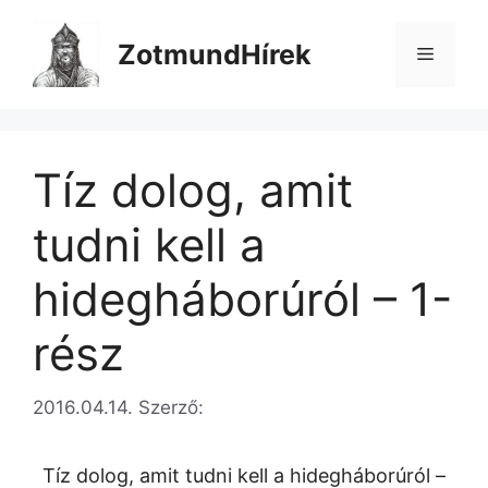
Kilépés
a
ZotmundHírek
Menü
tartalomba
Tíz dolog, amit
tudni kell a
hidegháborúról – 1-
rész
2016.04.14.
Szerző:
Tíz dolog, amit tudni kell a hidegháborúról –