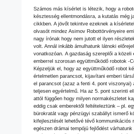
Számos más kísérlet is létezik, hogy a robot
késztesség ellentmondásra, a kutatás még ja
cikkben. A jövőt tekintve ezeknek a kísérle
olvasót mindez Asimov Robottörvényeire eml
nagy írónak hogy nem jutott el ilyen részlet
volt. Annál inkább ámulhatunk látnoki előreje
vonatkozóan.
A gazdaság szereplői a közeli
emberrel szorosan együttműködő robotok -CoB
Képzeljük el, hogy az együttműködő robot ké
értelmetlen parancsot, kijavítani emberi társ
el parancsot (azaz a fenti 4. pont viszonyai)
teljesen egyértelmű. Ha az 5. pont szerinti e
attól függően hogy milyen normakészletet kap
eddig csak emberektől feltételeztünk – pl. e
bürokratát vagy pénzügyi szabállyt ismerő k
kifejlesztését lehetővé tévő kommunikációs mo
egészen drámai tempójú fejlődést várhatunk 