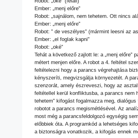
Robot: „oké” (feláll)
Ember: „menj előre”
Robot: „sajnálom, nem tehetem. Ott nincs al
Ember: „menj előre”
Robot: ” de veszélyes” (mármint leesni az as
Ember: „el foglak kapni”
Robot: „oké”
Tehát a következő zajlott le: a „menj előre”
métert menjen előre. A robot a 4. feltétel sze
feltételezni hogy a parancs végrehajtása biz
kényszeríti, megvizsgálja környezetét. A pa
szenzorát, amely észreveszi, hogy az asztal „
feltétellel kerül konfliktusba, a parancs nem
tehetem” kifogást fogalmazza meg, dialógus
robotot a parancs megismétlésével. Az analíz
most még a parancsfeldolgozó egységig sem 
előbbiek óta. A programkód a lehetséges kif
a biztonságra vonatkozik, a kifogás ennek m