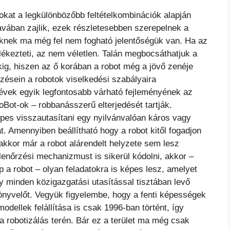
okat a legkülönbözőbb feltételkombinációk alapján
vában zajlik, ezek részletesebben szerepelnek a
teknek ma még fel nem fogható jelentőségük van.
Ha az
ékezteti, az nem véletlen. Talán megbocsáthatjuk a
ekig, hiszen az ő korában a robot még a jövő zenéje
lzésein a robotok viselkedési szabályaira
 évek egyik legfontosabb várható fejleményének az
ot-ok – robbanásszerű elterjedését tartják.
pes visszautasítani egy nyilvánvalóan káros vagy
át. Amennyiben beállítható hogy a robot kitől fogadjon
 akkor már a robot alárendelt helyzete sem lesz
llenőrzési mechanizmust is sikerül kódolni, akkor –
 a robot – olyan feladatokra is képes lesz, amelyet
gy minden közigazgatási utasítással tisztában levő
önyvelőt. Vegyük figyelembe, hogy a fenti képességek
dellek felállítása is csak 1996-ban történt, így
a robotizálás terén. Bár ez a terület ma még csak