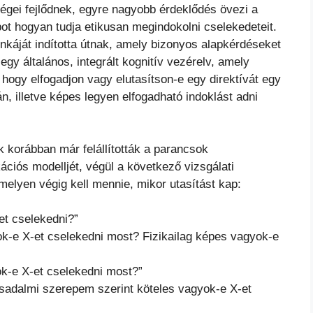
gei fejlődnek, egyre nagyobb érdeklődés övezi a
obot hogyan tudja etikusan megindokolni cselekedeteit.
áját indította útnak, amely bizonyos alapkérdéseket
egy általános, integrált kognitív vezérelv, amely
hogy elfogadjon vagy elutasítson-e egy direktívát egy
n, illetve képes legyen elfogadható indoklást adni
k korábban már felállították a parancsok
iós modelljét, végül a következő vizsgálati
melyen végig kell mennie, mikor utasítást kap:
-et cselekedni?”
gyok-e X-et cselekedni most? Fizikailag képes vagyok-e
ok-e X-et cselekedni most?”
rsadalmi szerepem szerint köteles vagyok-e X-et