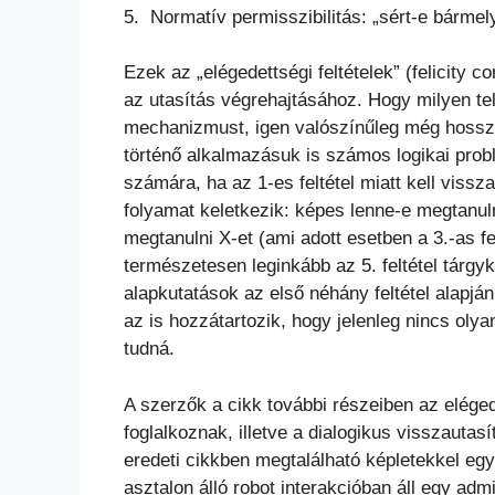
5. Normatív permisszibilitás: „sért-e bármel
Ezek az „elégedettségi feltételek” (felicity c
az utasítás végrehajtásához. Hogy milyen tel
mechanizmust, igen valószínűleg még hossz
történő alkalmazásuk is számos logikai probl
számára, ha az 1-es feltétel miatt kell vissz
folyamat keletkezik: képes lenne-e megtanulni
megtanulni X-et (ami adott esetben a 3.-as fel
természetesen leginkább az 5. feltétel tárgy
alapkutatások az első néhány feltétel alapjá
az is hozzátartozik, hogy jelenleg nincs olyan
tudná.
A szerzők a cikk további részeiben az eléged
foglalkoznak, illetve a dialogikus visszautas
eredeti cikkben megtalálható képletekkel egy
asztalon álló robot interakcióban áll egy ad