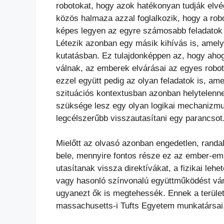
robotokat, hogy azok hatékonyan tudják elvé
közös halmaza azzal foglalkozik, hogy a robot
képes legyen az egyre számosabb feladatok k
Létezik azonban egy másik kihívás is, amely
kutatásban. Ez tulajdonképpen az, hogy aho
válnak, az emberek elvárásai az egyes robo
ezzel együtt pedig az olyan feladatok is, am
szituációs kontextusban azonban helytelenne
szüksége lesz egy olyan logikai mechanizmu
legcélszerűbb visszautasítani egy parancsot
Mielőtt az olvasó azonban engedetlen, randal
bele, mennyire fontos része ez az ember-em
utasítanak vissza direktívákat, a fizikai lehe
vagy hasonló színvonalú együttműködést váru
ugyanezt ők is megtehessék. Ennek a terület
massachusetts-i Tufts Egyetem munkatársai,