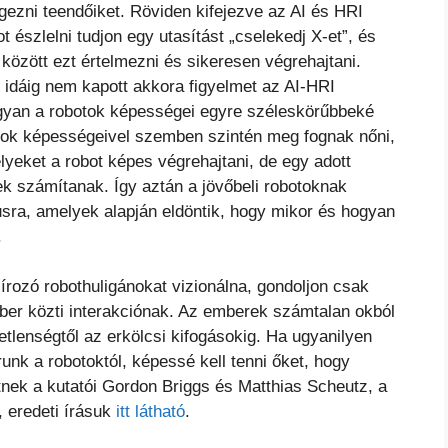
gezni teendőiket. Röviden kifejezve az AI és HRI
 észlelni tudjon egy utasítást „cselekedj X-et”, és
özött ezt értelmezni és sikeresen végrehajtani.
 idáig nem kapott akkora figyelmet az AI-HRI
gyan a robotok képességei egyre széleskörűbbeké
tok képességeivel szemben szintén meg fognak nőni,
elyeket a robot képes végrehajtani, de egy adott
k számítanak. Így aztán a jövőbeli robotoknak
sra, amelyek alapján eldöntik, hogy mikor és hogyan
.
írozó robothuligánokat vizionálna, gondoljon csak
ber közti interakciónak. Az emberek számtalan okból
tetlenségtől az erkölcsi kifogásokig. Ha ugyanilyen
nk a robotoktól, képessé kell tenni őket, hogy
nek a kutatói Gordon Briggs és Matthias Scheutz, a
 eredeti írásuk
itt látható
.