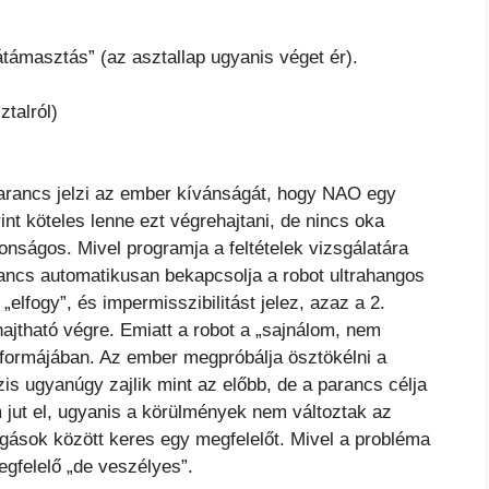
átámasztás” (az asztallap ugyanis véget ér).
ztalról)
 parancs jelzi az ember kívánságát, hogy NAO egy
rint köteles lenne ezt végrehajtani, de nincs oka
tonságos. Mivel programja a feltételek vizsgálatára
rancs automatikusan bekapcsolja a robot ultrahangos
elfogy”, és impermisszibilitást jelez, azaz a 2.
 hajtható végre. Emiatt a robot a „sajnálom, nem
 formájában. Az ember megpróbálja ösztökélni a
is ugyanúgy zajlik mint az előbb, de a parancs célja
jut el, ugyanis a körülmények nem változtak az
ogások között keres egy megfelelőt. Mivel a probléma
egfelelő „de veszélyes”.