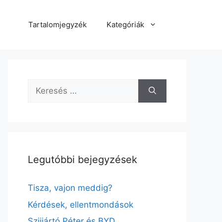
Tartalomjegyzék
Kategóriák
Keresés:
Legutóbbi bejegyzések
Tisza, vajon meddig?
Kérdések, ellentmondások
Szijjártó Péter és BYD