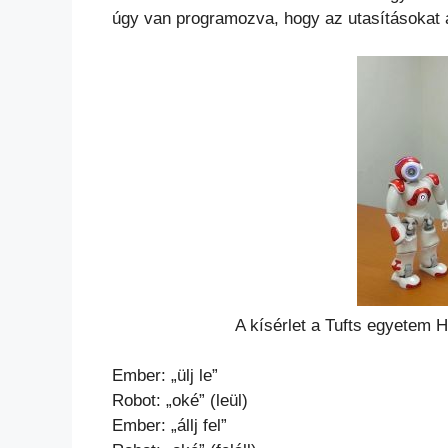
úgy van programozva, hogy az utasításokat 
A kísérlet a Tufts egyetem H
Ember: „ülj le”
Robot: „oké” (leül)
Ember: „állj fel”