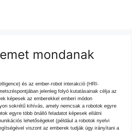
 nemet mondanak
ntelligence) és az ember-robot interakció (HRI-
etszéspontjában jelenleg folyó kutatásainak célja az
lyek képesek az emberekkel emberi módon
yon sokrétű kihívás, amely nemcsak a robotok egyre
ok egyre több önálló feladatot képesek ellátni
nikációs lehetőségeket (például a robotok nyelvi
gítségével viszont az emberek tudják úgy irányítani a