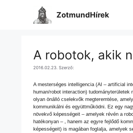
Kilépés
a
ZotmundHírek
tartalomba
A robotok, akik
2016.02.23.
Szerző:
A mesterséges intelligencia (AI – artificial i
human/robot interaction) tudományterületek m
olyan önálló cselekvők megteremtése, ame
kommunikálni és együttműködni. Ez egy nag
növekvő képességeit – amelyek révén a robot
hatékonyan – , hanem az egyre fejlődő kommu
képességeit) is magában foglalja, amelyek se