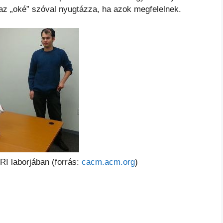
az „oké” szóval nyugtázza, ha azok megfelelnek.
RI laborjában (forrás:
cacm.acm.org
)