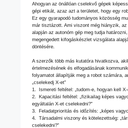
Ahogyan az önállóan cselekvő gépek képessé
gépi etikát, azaz azt a területet, hogy egy r
Ez egy gyarapodó tudományos közösség munk
már tisztázott. Ami viszont még hiányzik, az 
alapján az autonóm gép meg tudja határozni, 
megengedett kifogáskészlet vizsgálata alapjá
döntésére.
A szerzők több más kutatóra hivatkozva, aki
értelmezésének és elfogadásának kommunikác
folyamatot állapítják meg a robot számára, a
„cselekedj X-et”
1. Ismereti feltétel: „tudom-e, hogyan kell X
2. Kapacitási feltétel: „fizikailag képes va
egyáltalán X-et cselekedni?”
3. Feladatprioritás és időzítés: „képes vagy
4. Társadalmi viszony és kötelezettség: „tá
cselekedni?”