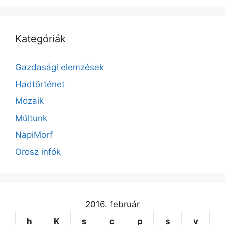
Kategóriák
Gazdasági elemzések
Hadtörténet
Mozaik
Múltunk
NapiMorf
Orosz infók
2016. február
h
K
s
c
p
s
v