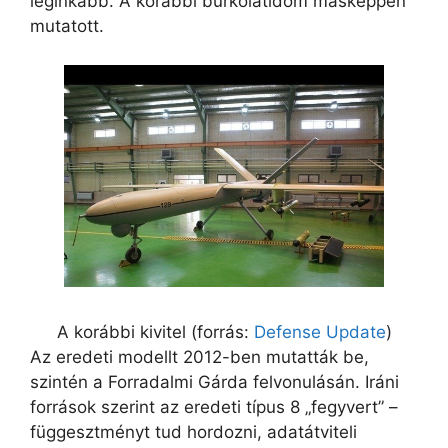
leginkább. A korábbi burkolatidom másképpen
mutatott.
A korábbi kivitel (forrás:
Defense Update
)
Az eredeti modellt 2012-ben mutatták be,
szintén a Forradalmi Gárda felvonulásán. Iráni
források szerint az eredeti típus 8 „fegyvert” –
függesztményt tud hordozni, adatátviteli