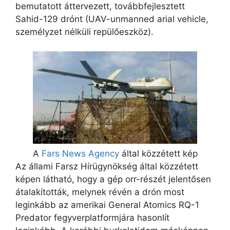
bemutatott áttervezett, továbbfejlesztett
Sahid-129 drónt (UAV-unmanned arial vehicle,
személyzet nélküli repülőeszköz).
A
Fars News Agency
által közzétett kép
Az állami Farsz Hírügynökség által közzétett
képen látható, hogy a gép orr-részét jelentősen
átalakították, melynek révén a drón most
leginkább az amerikai General Atomics RQ-1
Predator fegyverplatformjára hasonlít