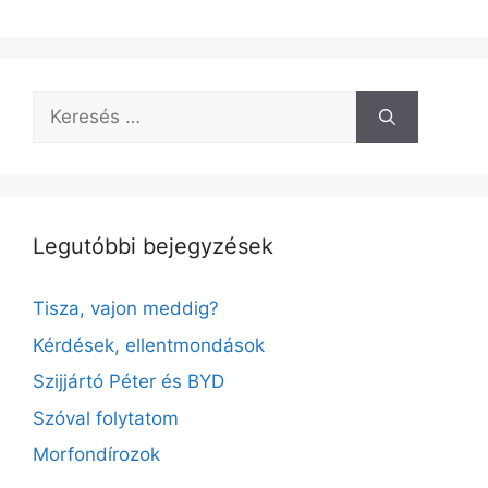
o
k
Keresés:
Legutóbbi bejegyzések
Tisza, vajon meddig?
Kérdések, ellentmondások
Szijjártó Péter és BYD
Szóval folytatom
Morfondírozok