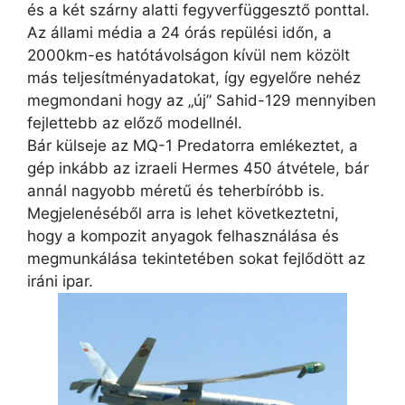
és a két szárny alatti fegyverfüggesztő ponttal.
Az állami média a 24 órás repülési időn, a
2000km-es hatótávolságon kívül nem közölt
más teljesítményadatokat, így egyelőre nehéz
megmondani hogy az „új” Sahid-129 mennyiben
fejlettebb az előző modellnél.
Bár külseje az MQ-1 Predatorra emlékeztet, a
gép inkább az izraeli Hermes 450 átvétele, bár
annál nagyobb méretű és teherbíróbb is.
Megjelenéséből arra is lehet következtetni,
hogy a kompozit anyagok felhasználása és
megmunkálása tekintetében sokat fejlődött az
iráni ipar.