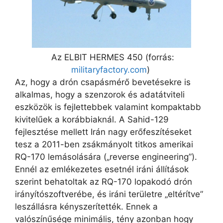
Az ELBIT HERMES 450 (forrás:
militaryfactory.com
)
Az, hogy a drón csapásmérő bevetésekre is
alkalmas, hogy a szenzorok és adatátviteli
eszközök is fejlettebbek valamint kompaktabb
kivitelűek a korábbiaknál. A Sahid-129
fejlesztése mellett Irán nagy erőfeszítéseket
tesz a 2011-ben zsákmányolt titkos amerikai
RQ-170 lemásolására („reverse engineering”).
Ennél az emlékezetes esetnél iráni állítások
szerint behatoltak az RQ-170 lopakodó drón
irányítószoftverébe, és iráni területre „eltérítve”
leszállásra kényszerítették. Ennek a
valószínűsége minimális, tény azonban hogy