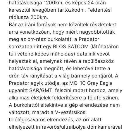
hatótávolsága 1200km, és képes 24 órán
keresztül levegőben tartózkodni. Felderítési
rádiusza 200km.
Bár az iráni források nem közöltek részleteket
arra vonatkozóan, hogy miért nagyobbították
meg az orr-rész burkolatát, a Predator
sorozatban itt egy BLOS SATCOM (látóhatáron
túli vételre képes műholdas) datalink vevőt
helyeztek el, amelynek révén a repülőeszköz
hatótávolsága megnőtt, és lehetővé tette a
drón távirányítását a világ bármely pontjáról. A
Predator egyik utódja, az MQ-1C Gray Eagle
ugyanitt SAR/GMTI felszíni radart hordoz, amely
alkalmas életjelek felderítésére a földfelszínen.
A burkolattól eltekintve a gép elrendezése nem
változott, maradt a V-vezérsíkos,
tolólégcsavaros elrendezés, az orr alatt
elhelyezett infravörös/ultraibolya dómkamerával