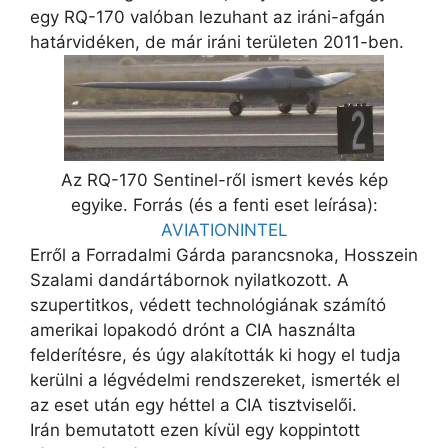
egy RQ-170 valóban lezuhant az iráni-afgán
határvidéken, de már iráni területen 2011-ben.
Az RQ-170 Sentinel-ről ismert kevés kép
egyike. Forrás (és a fenti eset leírása):
AVIATIONINTEL
Erről a Forradalmi Gárda parancsnoka, Hosszein
Szalami dandártábornok nyilatkozott. A
szupertitkos, védett technológiának számító
amerikai lopakodó drónt a CIA használta
felderítésre, és úgy alakították ki hogy el tudja
kerülni a légvédelmi rendszereket, ismerték el
az eset után egy héttel a CIA tisztviselői.
Irán bemutatott ezen kívül egy koppintott