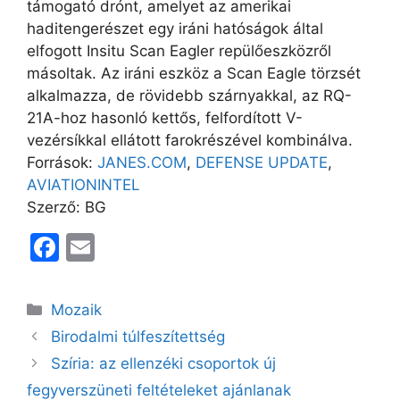
támogató drónt, amelyet az amerikai
haditengerészet egy iráni hatóságok által
elfogott Insitu Scan Eagler repülőeszközről
másoltak. Az iráni eszköz a Scan Eagle törzsét
alkalmazza, de rövidebb szárnyakkal, az RQ-
21A-hoz hasonló kettős, felfordított V-
vezérsíkkal ellátott farokrészével kombinálva.
Források:
JANES.COM
,
DEFENSE UPDATE
,
AVIATIONINTEL
Szerző: BG
F
E
a
m
c
ai
Kategória
Mozaik
e
l
Birodalmi túlfeszítettség
b
Szíria: az ellenzéki csoportok új
o
fegyverszüneti feltételeket ajánlanak