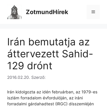
Kilépés
a
ZotmundHírek
Menü
tartalomba
Irán bemutatja az
áttervezett Sahid-
129 drónt
2016.02.20.
Szerző:
Irán kidolgozta az idén februárban, az 1979-es
iszlám forradalom évfordulóján, az iráni
forradalmi gárdahadtest (IRGC) dísszemléjén